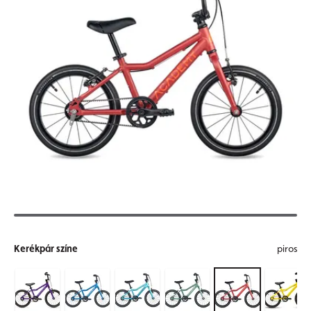
Kerékpár színe
piros