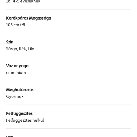
16" 4-5 éveseknek
Kerékpáros Magassága
105 cm től
Szín
Sárga, Kék, Lila
Váz anyaga
alumínium
Meghatározás
Gyermek
Felfüggesztés
Felfüggesztés nélkül