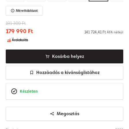
Mérettáblázat
191 300 Ft
179 990 Ft
141 724,41 Ft
ÁFA nélkül
Áralakulás
Kosárba helyez
Hozzáadás a kivánságlistához
Készleten
Megosztás