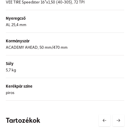
VEE TIRE Speedster 16"x1,50 (40-305), 72 TPI
Nyeregcső
AL 25,4 mm
Kormányszár
ACADEMY AHEAD, 50 mm/470 mm
Súly
5,7 kg
Kerékpár színe
piros
Tartozékok