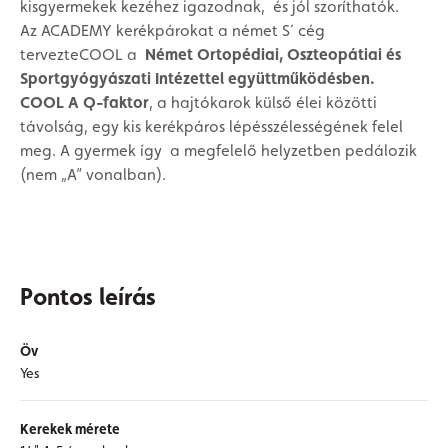
kisgyermekek kezéhez igazodnak, és jól szoríthatók.
Az ACADEMY kerékpárokat a német S´ cég
tervezteCOOL a
Német Ortopédiai, Oszteopátiai és
Sportgyógyászati Intézettel együttműködésben.
COOL A Q-faktor
, a hajtókarok külső élei közötti
távolság, egy kis kerékpáros lépésszélességének felel
meg. A gyermek így a megfelelő helyzetben pedálozik
(nem „A” vonalban).
Pontos leírás
Öv
Yes
Kerekek mérete