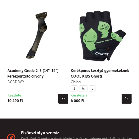
Academy Grade 2-3 (14"-16")
Kerékpáros kesztyű gyermekeknek
kerékpártartó állvány
COOL KIDS Ghosts
ACADEMY
Chiba
S
M
L
Készleten
Készleten
10 490 Ft
6 000 Ft
Elsőosztályú szerviz
Kerékpároktól kezdve, a kiegészítőkön át egészen az alkatrészekig. Nálunk mindent