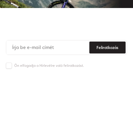
Iratkozzon fel hírlevelünkre
Soha
többé
ne
maradjon
le az Origos világának híreiről.
Feliratkozás
Ön elfogadja a Hírlevélre való feliratkozást.