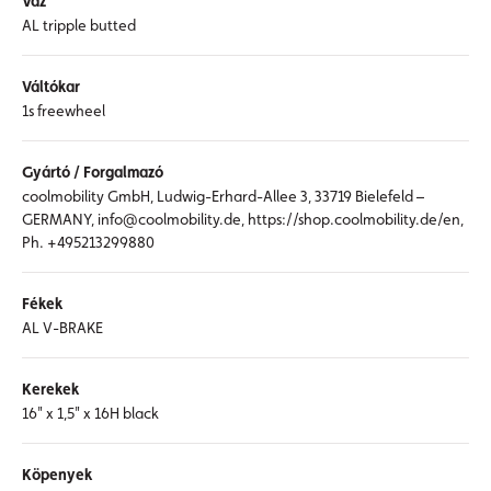
Váz
AL tripple butted
Váltókar
1s freewheel
Gyártó / Forgalmazó
coolmobility GmbH, Ludwig-Erhard-Allee 3, 33719 Bielefeld –
GERMANY, info@coolmobility.de, https://shop.coolmobility.de/en,
Ph. +495213299880
Fékek
AL V-BRAKE
Kerekek
16" x 1,5" x 16H black
Köpenyek