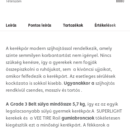
Tételszám
8880
Leírás
Pontos leírás
Tartozékok
Értékelések
A kerékpár modern szíjhajtással rendelkezik, amely
szinte semmilyen karbantartást nem igényel. Nincs
szükség kenésre, így a gyerekek nem fogják
összepiszkolni a ruhájukat, sem a kíváncsi ujjaikat,
amikor felfedezik a kerékpárt. Az esetleges sérülések
kockázata is sokkal kisebb.
Ugyanakkor a
szíjhajtás
rendkívül csendes, masszív és tartós .
A Grade 3 Belt súlya mindössze 5,7 kg
, így ez az egyik
legalacsonyabb súlyú gyermek kerékpár.A SUPERLIGHT
kerekek és a VEE TIRE Rail
gumiabroncsok
tökéletesen
kiegészítik ezt a minőségi kerékpárt.
A fékkarok a