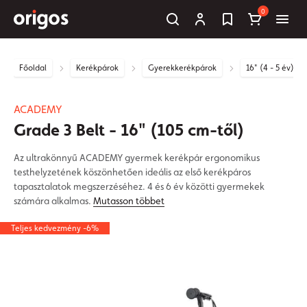
0
Főoldal
Kerékpárok
Gyerekkerékpárok
16" (4 - 5 év)
ACADEMY
Grade 3 Belt - 16" (105 cm-től)
Az ultrakönnyű ACADEMY gyermek kerékpár ergonomikus
testhelyzetének köszönhetően ideális az első kerékpáros
tapasztalatok megszerzéséhez. 4 és 6 év közötti gyermekek
számára alkalmas.
Mutasson többet
Teljes kedvezmény -6%