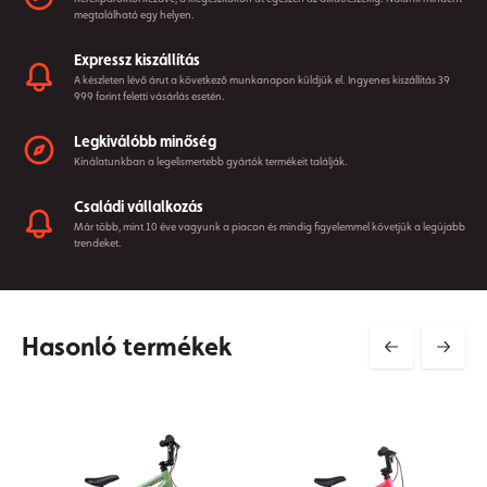
megtalálható egy helyen.
Expressz kiszállítás
A készleten lévő árut a következő munkanapon küldjük el. Ingyenes kiszállítás 39
999 forint feletti vásárlás esetén.
Legkiválóbb minőség
Kínálatunkban a legelismertebb gyártók termékeit találják.
Családi vállalkozás
Már több, mint 10 éve vagyunk a piacon és mindig figyelemmel követjük a legújabb
trendeket.
Hasonló termékek