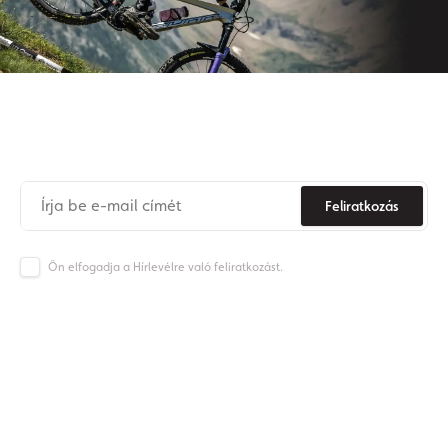
Iratkozzon fel hírlevelünkre
Soha
többé
ne
maradjon
le az Origos világának híreiről.
Feliratkozás
Ön elfogadja a Hírlevélre való feliratkozást.