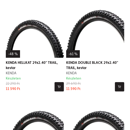
-48 %
-61 %
KENDA HELLKAT 29x2.40" TRAIL,
KENDA DOUBLE BLACK 29x2.40"
kevlar
TRAIL, kevlar
KENDA
KENDA
Készleten
Készleten
22 290 Ft
29 690 Ft
11 590 Ft
11 590 Ft