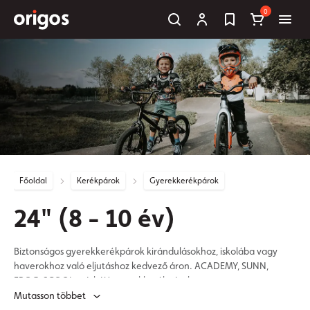
0
Főoldal
Kerékpárok
Gyerekkerékpárok
24" (8 - 10 év)
Biztonságos gyerekkerékpárok kirándulásokhoz, iskolába vagy
haverokhoz való eljutáshoz kedvező áron. ACADEMY, SUNN,
FROG, SCOOL márkájú gyerekkerékpárok.
Mutasson többet