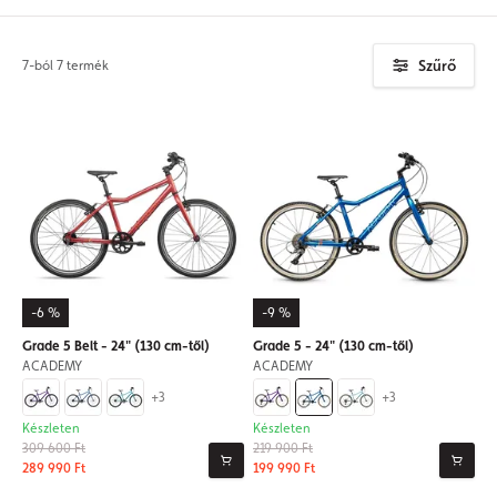
Szűrő
7-ból 7 termék
-6 %
-9 %
Grade 5 Belt - 24" (130 cm-től)
Grade 5 - 24" (130 cm-től)
ACADEMY
ACADEMY
+3
+3
Készleten
Készleten
309 600 Ft
219 900 Ft
289 990 Ft
199 990 Ft