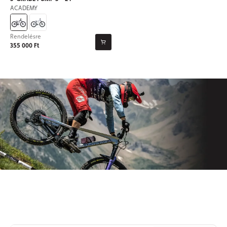
ACADEMY
Rendelésre
355 000 Ft
Iratkozzon fel hírlevelünkre
Soha
többé
ne
maradjon
le az Origos világának híreiről.