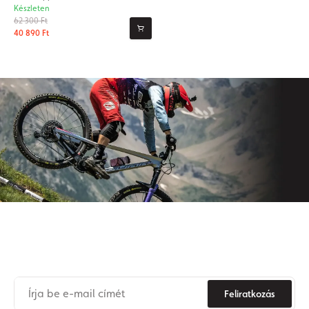
Készleten
62 300 Ft
40 890 Ft
Iratkozzon fel hírlevelünkre
Soha
többé
ne
maradjon
le az Origos világának híreiről.
Feliratkozás