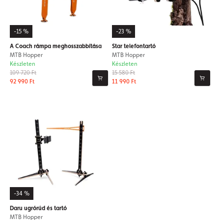
-15 %
-23 %
A Coach rámpa meghosszabbítása
Star telefontartó
MTB Hopper
MTB Hopper
Készleten
Készleten
109 720 Ft
15 580 Ft
92 990 Ft
11 990 Ft
-34 %
Daru ugrórúd és tartó
MTB Hopper