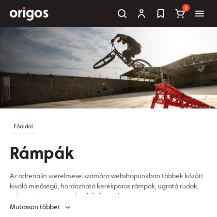
0
Főoldal
Rámpák
Az adrenalin szerelmesei számára webshopunkban többek között
kiváló minőségű, hordozható kerékpáros rámpák, ugrató rudak,
valamint kameratartók is fellelhetőek.
Mutasson többet