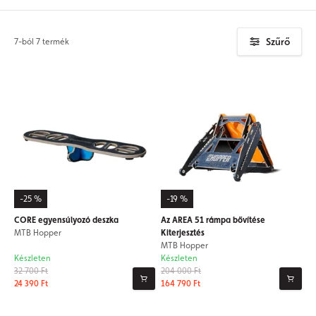
Szűrő
7-ból 7 termék
-25 %
-19 %
CORE egyensúlyozó deszka
Az AREA 51 rámpa bővítése
MTB Hopper
Kiterjesztés
MTB Hopper
Készleten
Készleten
32 700 Ft
204 000 Ft
24 390 Ft
164 790 Ft