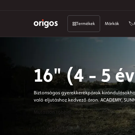
Termékek
Márkák
🏷️
16" (4 - 5 év
Biztonságos gyerekkerékpárok kirándulásokho
való eljutáshoz kedvező áron. ACADEMY, SU
gyerekkerékpárok.
Mutasson többet