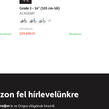
-9 %
Grade 3 - 16" (105 cm-től)
ACADEMY
+3
175 000 Ft
159 990 Ft
Készleten
Készleten
zon fel hírlevelünkre
radjon
le az Origos világának híreiről.