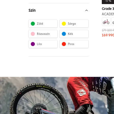
-5 %
Grade 3
Szín
ACADE
Zöld
Sárga
179 100 F
Rózsaszín
Kék
169 990
Lila
Piros