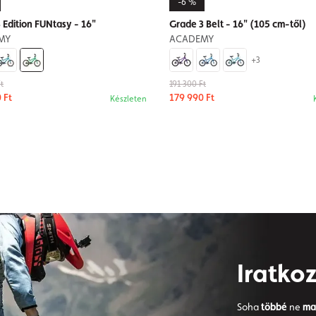
-6 %
 Edition FUNtasy - 16"
Grade 3 Belt - 16" (105 cm-től)
MY
ACADEMY
+3
t
191 300 Ft
 Ft
179 990 Ft
Készleten
Iratkoz
Soha
többé
ne
ma