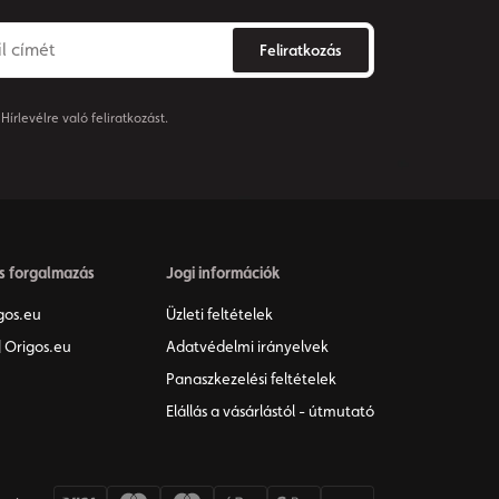
Feliratkozás
írlevélre való feliratkozást.
s forgalmazás
Jogi információk
gos.eu
Üzleti feltételek
 Origos.eu
Adatvédelmi irányelvek
Panaszkezelési feltételek
Elállás a vásárlástól - útmutató