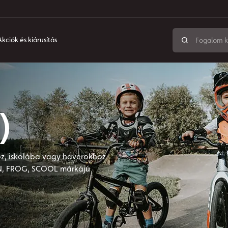
Akciók és kiárusítás
)
z, iskolába vagy haverokhoz
NN, FROG, SCOOL márkájú