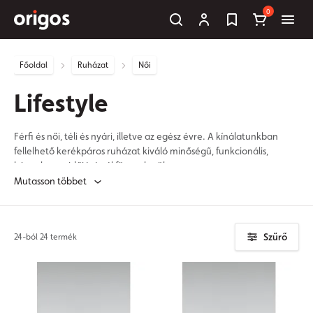
0
Főoldal
Ruházat
Női
Lifestyle
Férfi és női, téli és nyári, illetve az egész évre. A kínálatunkban
fellelhető kerékpáros ruházat kiváló minőségű, funkcionális,
kényelmes - időjárástól függetlenül.
Mutasson többet
Szűrő
24-ból 24 termék