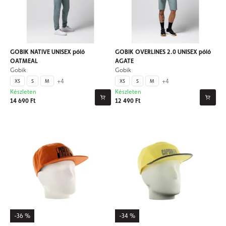
GOBIK NATIVE UNISEX póló
GOBIK OVERLINES 2.0 UNISEX póló
OATMEAL
AGATE
Gobik
Gobik
+4
+4
XS
S
M
XS
S
M
Készleten
Készleten
14 690 Ft
12 490 Ft
-36 %
-34 %