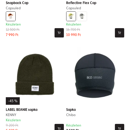
Snapback Cap
Reflective Flex Cap
Capsuled
Capsuled
Készleten
Készleten
12 500 Ft
16 700 Ft
7 990 Ft
10 990 Ft
-45 %
LABEL BEANIE sapka
Sapka
KENNY
Chiba
Készleten
9 200 Ft
Készleten