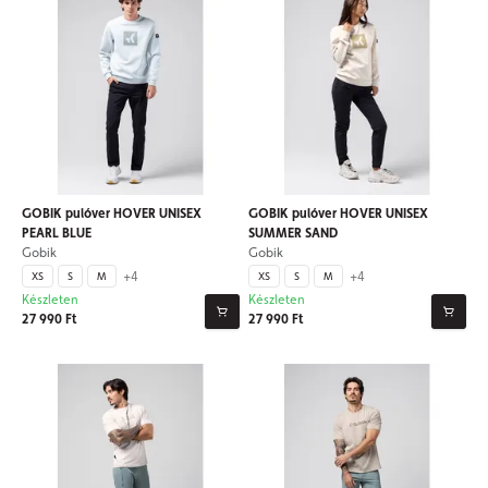
GOBIK pulóver HOVER UNISEX
GOBIK pulóver HOVER UNISEX
PEARL BLUE
SUMMER SAND
Gobik
Gobik
+4
+4
XS
S
M
XS
S
M
Készleten
Készleten
27 990 Ft
27 990 Ft