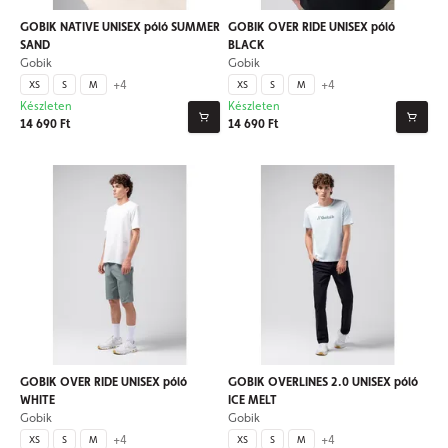
GOBIK NATIVE UNISEX póló SUMMER
GOBIK OVER RIDE UNISEX póló
SAND
BLACK
Gobik
Gobik
+4
+4
XS
S
M
XS
S
M
Készleten
Készleten
14 690 Ft
14 690 Ft
GOBIK OVER RIDE UNISEX póló
GOBIK OVERLINES 2.0 UNISEX póló
WHITE
ICE MELT
Gobik
Gobik
+4
+4
XS
S
M
XS
S
M