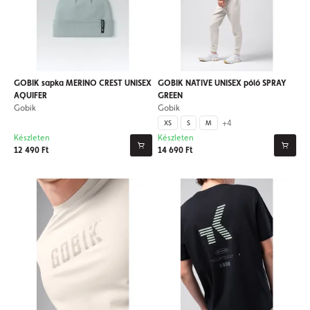
GOBIK sapka MERINO CREST UNISEX
GOBIK NATIVE UNISEX póló SPRAY
AQUIFER
GREEN
Gobik
Gobik
+4
XS
S
M
Készleten
Készleten
12 490 Ft
14 690 Ft