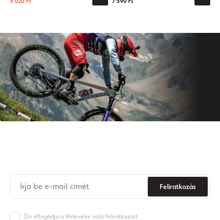
5 020 Ft
7 590 Ft
Iratkozzon fel hírlevelünkre
Soha
többé
ne
maradjon
le az Origos világának híreiről.
Feliratkozás
Ön elfogadja a Hírlevélre való feliratkozást.