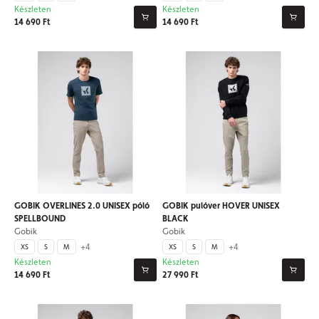
Készleten
Készleten
14 690 Ft
14 690 Ft
GOBIK OVERLINES 2.0 UNISEX póló
GOBIK pulóver HOVER UNISEX
SPELLBOUND
BLACK
Gobik
Gobik
+4
+4
XS
S
M
XS
S
M
Készleten
Készleten
14 690 Ft
27 990 Ft