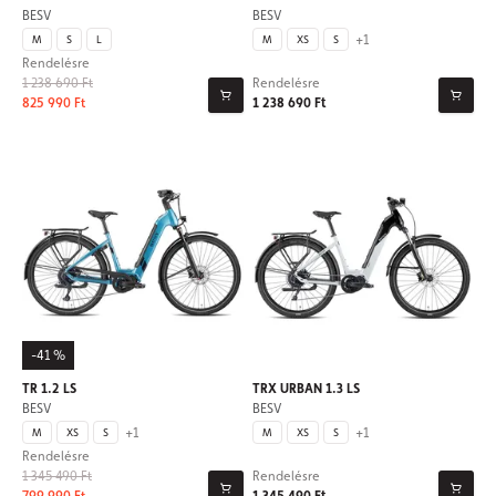
BESV
BESV
+1
M
S
L
M
XS
S
Rendelésre
1 238 690 Ft
Rendelésre
825 990 Ft
1 238 690 Ft
-41 %
TR 1.2 LS
TRX URBAN 1.3 LS
BESV
BESV
+1
+1
M
XS
S
M
XS
S
Rendelésre
1 345 490 Ft
Rendelésre