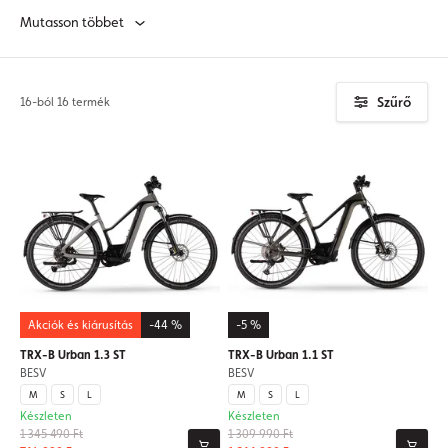
erőteljesek, valamint kedvező áron szerezhetőek be.
Mutasson többet
Szűrő
16-ból 16 termék
Akciók és kiárusítás
-44 %
-5 %
TRX-B Urban 1.3 ST
TRX-B Urban 1.1 ST
BESV
BESV
M
S
L
M
S
L
Készleten
Készleten
1 345 490 Ft
1 309 990 Ft