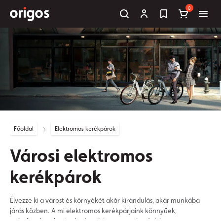
0
Főoldal
Elektromos kerékpárok
Városi elektromos
kerékpárok
Élvezze ki a várost és környékét akár kirándulás, akár munkába
járás közben. A mi elektromos kerékpárjaink könnyűek,