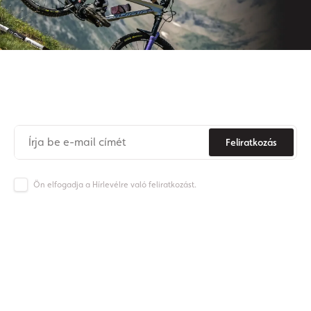
Iratkozzon fel hírlevelünkre
Soha
többé
ne
maradjon
le az Origos világának híreiről.
Feliratkozás
Ön elfogadja a Hírlevélre való feliratkozást.