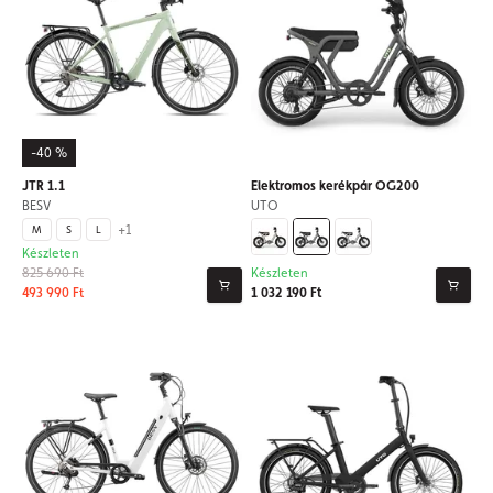
-40 %
JTR 1.1
Elektromos kerékpár OG200
BESV
UTO
+1
M
S
L
Készleten
825 690 Ft
Készleten
493 990 Ft
1 032 190 Ft