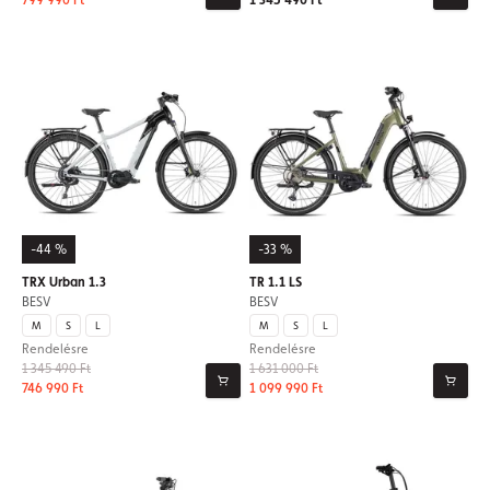
799 990 Ft
1 345 490 Ft
-44 %
-33 %
TRX Urban 1.3
TR 1.1 LS
BESV
BESV
M
S
L
M
S
L
Rendelésre
Rendelésre
1 345 490 Ft
1 631 000 Ft
746 990 Ft
1 099 990 Ft