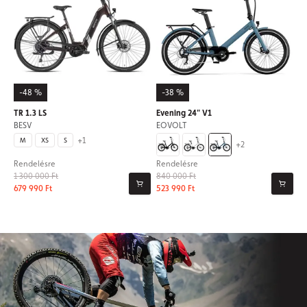
-48 %
-38 %
TR 1.3 LS
Evening 24" V1
BESV
EOVOLT
+1
M
XS
S
+2
Rendelésre
Rendelésre
1 300 000 Ft
840 000 Ft
679 990 Ft
523 990 Ft