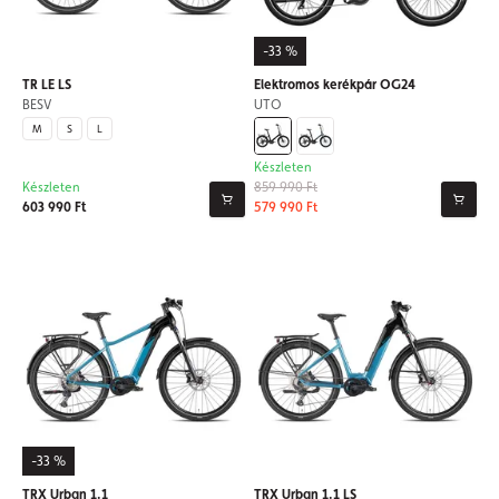
-33 %
TR LE LS
Elektromos kerékpár OG24
BESV
UTO
M
S
L
Készleten
Készleten
859 990 Ft
603 990 Ft
579 990 Ft
-33 %
TRX Urban 1.1
TRX Urban 1.1 LS