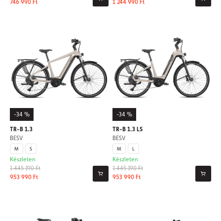
746 990 Ft
1 244 990 Ft
-34 %
-34 %
TR-B 1.3
TR-B 1.3 LS
BESV
BESV
M
S
M
L
Készleten
Készleten
1 445 190 Ft
1 445 190 Ft
953 990 Ft
953 990 Ft