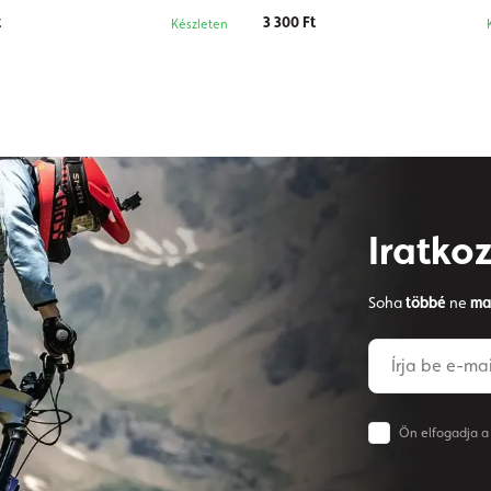
t
3 300 Ft
Készleten
Iratkoz
Soha
többé
ne
ma
Ön elfogadja a H