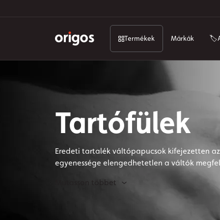
Termékek
Márkák
🏷️
Tartófülek
Eredeti tartalék váltópapucsok kifejezetten a
egyenessége elengedhetetlen a váltók megfel
az Ön útja a mi célunk.
Mutasson többet