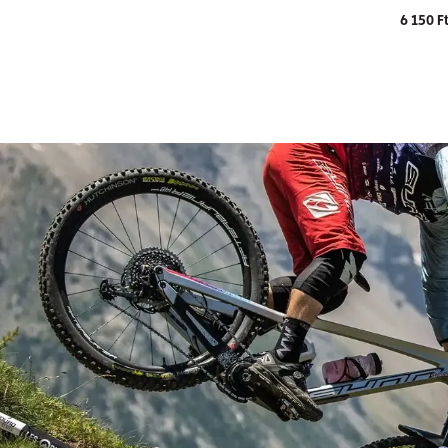
https://www.mfdc.fr/entreprise/
6 150 F
Ph. + 33 (0)240782323