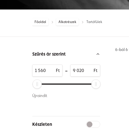
Főoldal
Alkatrészek
Tartófülek
6-ból 6
Szűrés ár szerint
-
Ft
Ft
Újraindít
Készleten