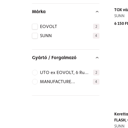
TOX váz
Márka
SUNN
6 150 F
EOVOLT
2
SUNN
4
Gyártó / Forgalmazó
UTO ex EOVOLT, 6 Rue
2
Georges Besse, 69740
MANUFACTURE
4
Genas – FRANCE,
FRANCAISE DU CYCLE
hello@utobikes.com,
SASU, 27 Rue Marcel
https://utobikes.com/en-
Brunelière, 44270
int, PH. +33 4 65 84 46
Machecoul – FRANCE,
98
Kerett
contact.mfc@o-
FLASH
code.co,
SUNN