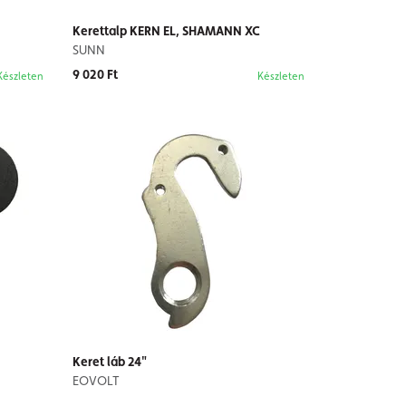
Kerettalp KERN EL, SHAMANN XC
SUNN
9 020 Ft
Készleten
Készleten
Keret láb 24"
EOVOLT