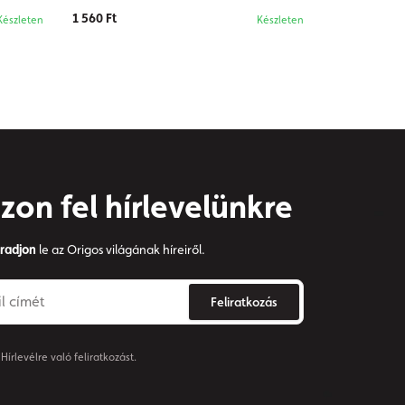
1 560 Ft
Készleten
Készleten
zon fel hírlevelünkre
radjon
le az Origos világának híreiről.
Feliratkozás
írlevélre való feliratkozást.