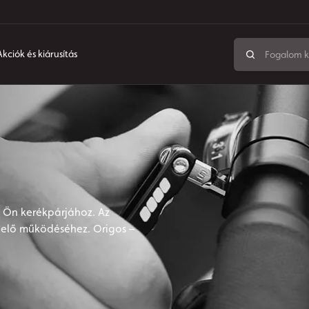
Akciók és kiárusítás
z Ön kerékpárjához. Az
elő működéséhez. Origos –