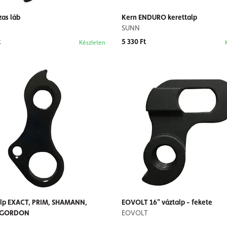
as láb
Kern ENDURO kerettalp
SUNN
t
5 330 Ft
Készleten
alp EXACT, PRIM, SHAMANN,
EOVOLT 16" váztalp - fekete
, GORDON
EOVOLT