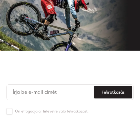
Iratkozzon fel hírlevelünkre
Soha
többé
ne
maradjon
le az Origos világának híreiről.
Feliratkozás
Ön elfogadja a Hírlevélre való feliratkozást.