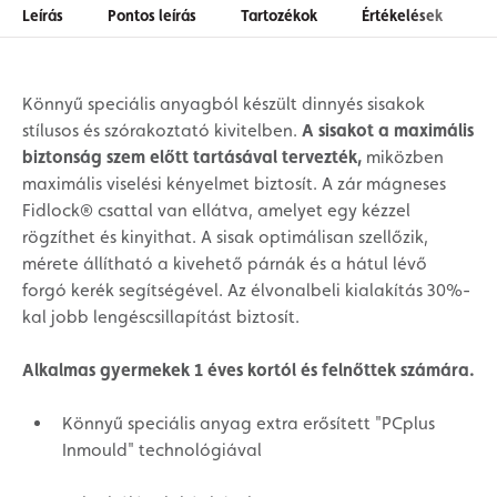
Leírás
Pontos leírás
Tartozékok
Értékelések
Könnyű speciális anyagból készült dinnyés sisakok
stílusos és szórakoztató kivitelben.
A sisakot a maximális
biztonság szem előtt tartásával tervezték,
miközben
maximális viselési kényelmet biztosít. A zár mágneses
Fidlock® csattal van ellátva, amelyet egy kézzel
rögzíthet és kinyithat. A sisak optimálisan szellőzik,
mérete állítható a kivehető párnák és a hátul lévő
forgó kerék segítségével. Az élvonalbeli kialakítás 30%-
kal jobb lengéscsillapítást biztosít.
Alkalmas gyermekek 1 éves kortól és felnőttek számára.
Könnyű speciális anyag extra erősített "PCplus
Inmould" technológiával