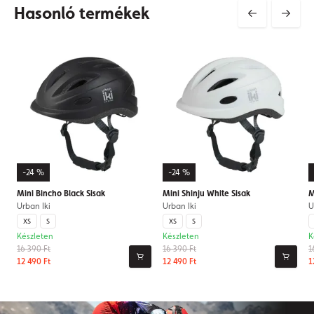
Hasonló termékek
-24 %
-24 %
Mini Bincho Black Sisak
Mini Shinju White Sisak
M
Urban Iki
Urban Iki
U
XS
S
XS
S
Készleten
Készleten
K
16 390 Ft
16 390 Ft
1
12 490 Ft
12 490 Ft
1