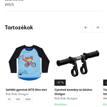
XXS/S
Tartozékok
-37 %
-
Szélálló gyermek MTB Dino mez
Gyermek kormány az üléshez
To
Kids Ride Shotgun
Shotgun
fe
Kids Ride Shotgun
Me
YS
YXS
YXXS
Készleten
Ké