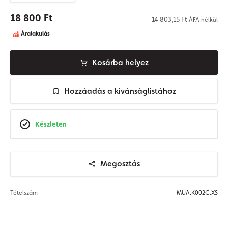
18 800 Ft
14 803,15 Ft
ÁFA nélkül
Áralakulás
Kosárba helyez
Hozzáadás a kivánságlistához
Készleten
Megosztás
Tételszám
MUA.K002G.XS