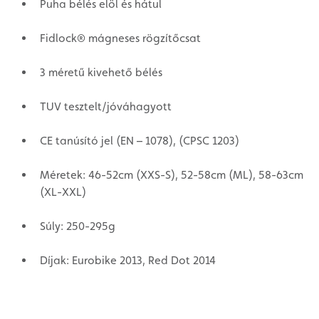
Puha bélés elöl és hátul
Fidlock® mágneses rögzítőcsat
3 méretű kivehető bélés
TUV tesztelt/jóváhagyott
CE tanúsító jel (EN – 1078), (CPSC 1203)
Méretek: 46-52cm (XXS-S), 52-58cm (ML), 58-63cm
(XL-XXL)
Súly: 250-295g
Díjak: Eurobike 2013, Red Dot 2014