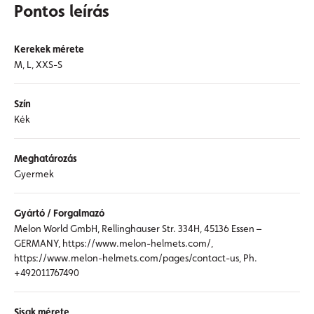
Pontos leírás
Kerekek mérete
M, L, XXS-S
Szín
Kék
Meghatározás
Gyermek
Gyártó / Forgalmazó
Melon World GmbH, Rellinghauser Str. 334H, 45136 Essen –
GERMANY, https://www.melon-helmets.com/,
https://www.melon-helmets.com/pages/contact-us, Ph.
+492011767490
Sisak mérete