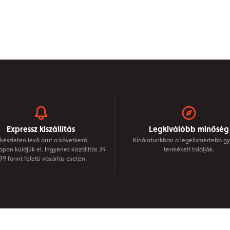
Expressz kiszállítás
Legkiválóbb minőség
készleten lévő árut a következő
Kínálatunkban a legelismertebb gy
on küldjük el. Ingyenes kiszállítás 39
termékeit találják.
99 forint feletti vásárlás esetén.