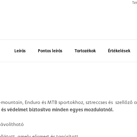
Té
Leírás
Pontos leírás
Tartozékok
Értékelések
l-mountain, Enduro és MTB sportokhoz, sztreccses és szellőző 
 és védelmet biztosítva minden egyes mozdulatnál.
ávolítható
átott, amely elismert és tanúsított