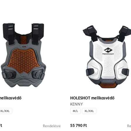
mellkasvédő
HOLESHOT mellkasvédő
KENNY
XL/XXL
M/L
XL/XXL
Ft
55 790 Ft
Rendelésre
Re