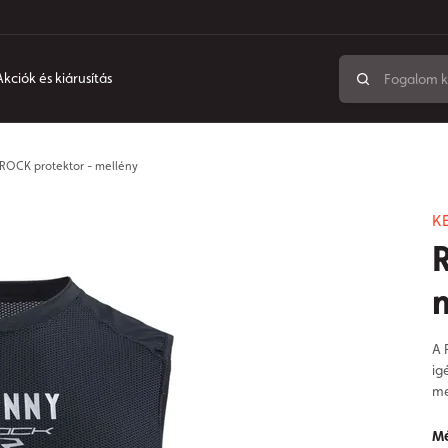
Akciók és kiárusítás
ROCK protektor - mellény
K
A 
ig
me
Mé