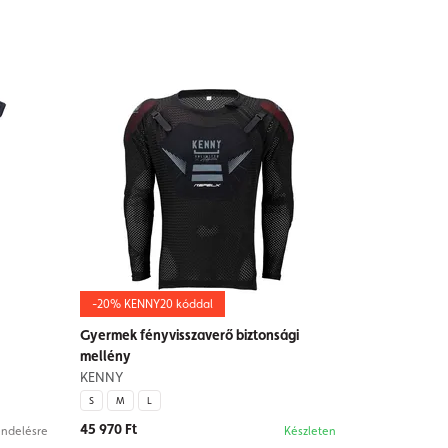
-20% KENNY20 kóddal
Gyermek fényvisszaverő biztonsági
mellény
KENNY
S
M
L
45 970 Ft
ndelésre
Készleten