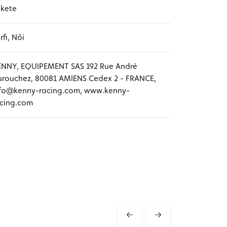
ekete
rfi, Női
ENNY, EQUIPEMENT SAS 192 Rue André
rouchez, 80081 AMIENS Cedex 2 - FRANCE,
nfo@kenny-racing.com, www.kenny-
acing.com