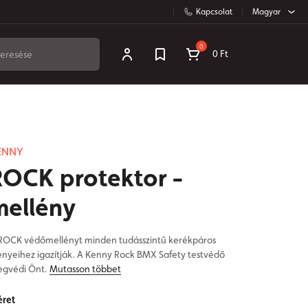
Kapcsolat
Magyar
0
0 Ft
ENNY
ROCK protektor -
mellény
ROCK védőmellényt minden tudásszintű kerékpáros
ényeihez igazítják. A Kenny Rock BMX Safety testvédő
gvédi Önt.
Mutasson többet
ret