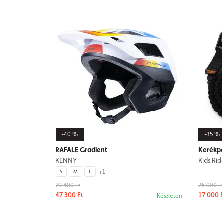
-40 %
-35 %
RAFALE Gradient
Kerékpá
KENNY
Kids Ri
+1
S
M
L
79 400 Ft
26 000 F
47 300 Ft
17 000 
Készleten