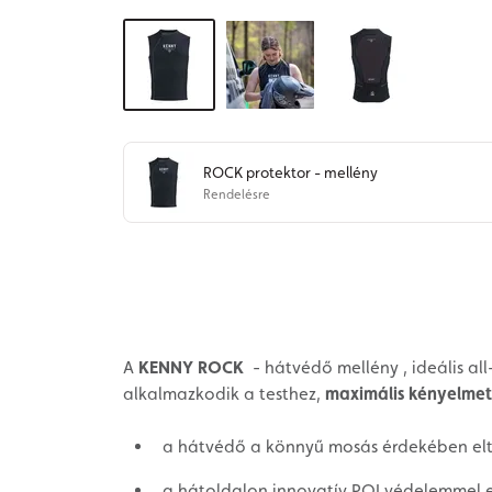
ROCK protektor - mellény
Rendelésre
A
KENNY ROCK
- hátvédő mellény , ideális al
alkalmazkodik a testhez,
maximális kényelmet
a hátvédő a könnyű mosás érdekében elt
a hátoldalon innovatív POI védelemmel ell