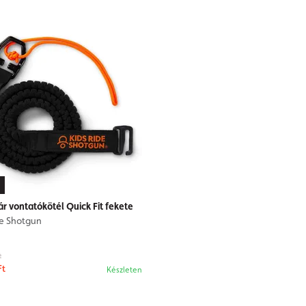
r vontatókötél Quick Fit fekete
de Shotgun
t
Ft
Készleten