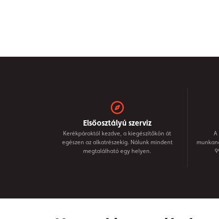
Elsőosztályú szerviz
Kerékpároktól kezdve, a kiegészítőkön át
A 
egészen az alkatrészekig. Nálunk mindent
munkanap
megtalálható egy helyen.
9