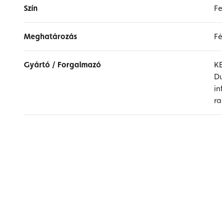
Szín
F
Meghatározás
Fé
Gyártó / Forgalmazó
K
Du
i
r