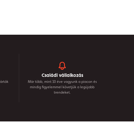
Családi vállalkozás
ártók
Már több, mint 10 éve vagyunk a piacon és
mindig figyelemmel követjük a legújabb
trendeket.