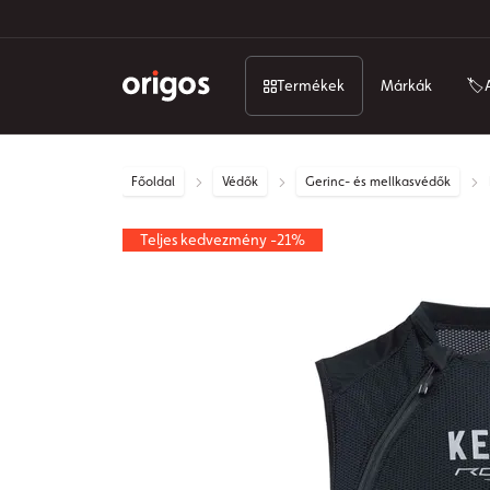
Termékek
Márkák
🏷️
Főoldal
Védők
Gerinc- és mellkasvédők
Teljes kedvezmény -21%