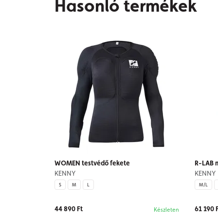
Hasonló termékek
WOMEN testvédő fekete
R-LAB 
KENNY
KENNY
S
M
L
M/L
44 890 Ft
61 190 
Készleten