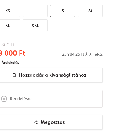
XS
L
S
M
XL
XXL
 800 Ft
3 000 Ft
25 984,25 Ft
ÁFA nélkül
Áralakulás
Hozzáadás a kivánságlistához
Rendelésre
Megosztás