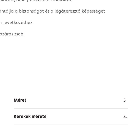
antálja a biztonságot és a légáteresztő képességet
és levetkőzéshez
ipzáras zseb
Méret
S
Kerekek mérete
S,