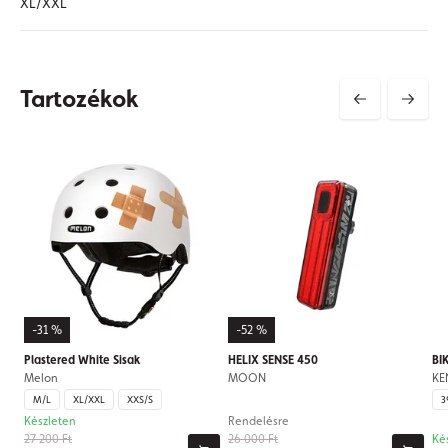
XL/XXL
Tartozékok
-31 %
-52 %
Plastered White Sisak
HELIX SENSE 450
BI
Melon
MOON
KE
M/L
XL/XXL
XXS/S
3
Készleten
Rendelésre
27 200 Ft
26 000 Ft
Ké