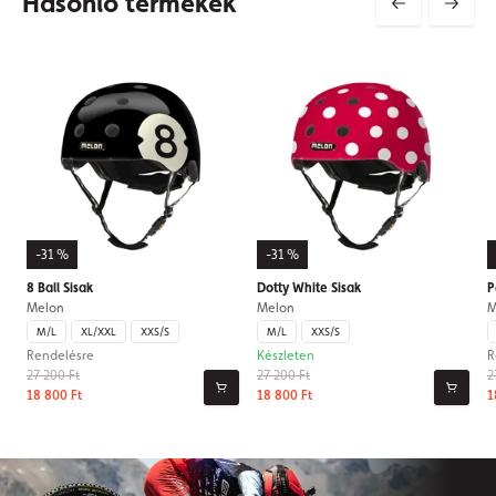
Hasonló termékek
-31 %
-31 %
8 Ball Sisak
Dotty White Sisak
P
Melon
Melon
M
M/L
XL/XXL
XXS/S
M/L
XXS/S
Rendelésre
Készleten
R
27 200 Ft
27 200 Ft
2
18 800 Ft
18 800 Ft
1