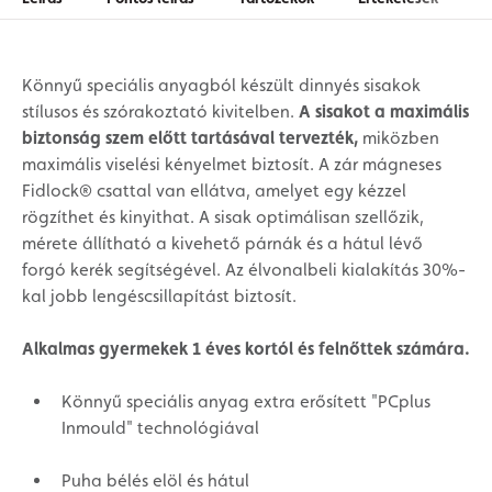
Könnyű speciális anyagból készült dinnyés sisakok
stílusos és szórakoztató kivitelben.
A sisakot a maximális
biztonság szem előtt tartásával tervezték,
miközben
maximális viselési kényelmet biztosít. A zár mágneses
Fidlock® csattal van ellátva, amelyet egy kézzel
rögzíthet és kinyithat. A sisak optimálisan szellőzik,
mérete állítható a kivehető párnák és a hátul lévő
forgó kerék segítségével. Az élvonalbeli kialakítás 30%-
kal jobb lengéscsillapítást biztosít.
Alkalmas gyermekek 1 éves kortól és felnőttek számára.
Könnyű speciális anyag extra erősített "PCplus
Inmould" technológiával
Puha bélés elöl és hátul