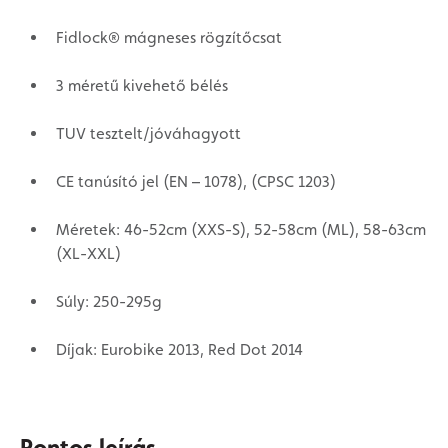
Fidlock® mágneses rögzítőcsat
3 méretű kivehető bélés
TUV tesztelt/jóváhagyott
CE tanúsító jel (EN – 1078), (CPSC 1203)
Méretek: 46-52cm (XXS-S), 52-58cm (ML), 58-63cm
(XL-XXL)
Súly: 250-295g
Díjak: Eurobike 2013, Red Dot 2014
Pontos leírás