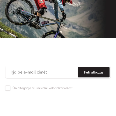
Iratkozzon fel hírlevelünkre
Soha
többé
ne
maradjon
le az Origos világának híreiről.
Feliratkozás
Ön elfogadja a Hírlevélre való feliratkozást.