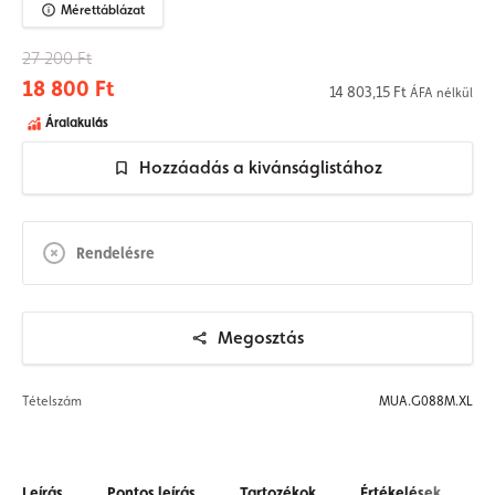
Mérettáblázat
27 200 Ft
18 800 Ft
14 803,15 Ft
ÁFA nélkül
Áralakulás
Hozzáadás a kivánságlistához
Rendelésre
Megosztás
Tételszám
MUA.G088M.XL
Leírás
Pontos leírás
Tartozékok
Értékelések