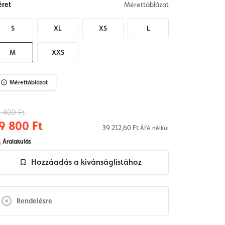
ret
Mérettáblázat
S
XL
XS
L
M
XXS
Mérettáblázat
 400 Ft
9 800 Ft
39 212,60 Ft
ÁFA nélkül
Áralakulás
Hozzáadás a kivánságlistához
Rendelésre