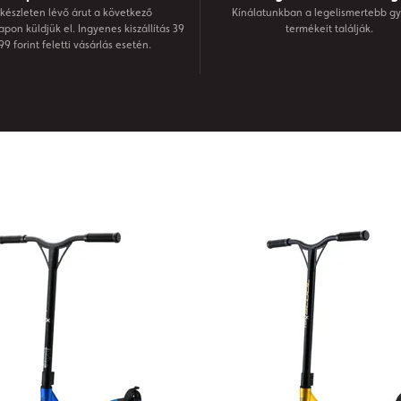
készleten lévő árut a következő
Kínálatunkban a legelismertebb gy
on küldjük el. Ingyenes kiszállítás 39
termékeit találják.
99 forint feletti vásárlás esetén.