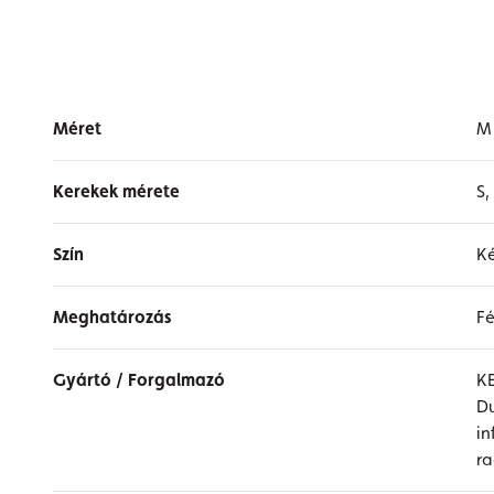
Méret
M
Kerekek mérete
S,
Szín
Ké
Meghatározás
Fé
Gyártó / Forgalmazó
K
Du
i
r