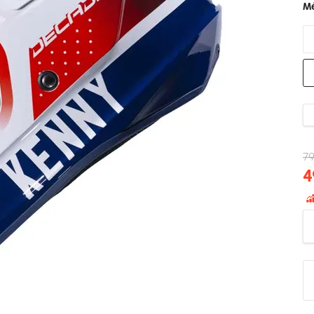
Mé
79
4