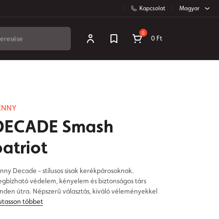
Kapcsolat
Magyar
0
0 Ft
ENNY
DECADE Smash
patriot
nny Decade - stílusos sisak kerékpárosoknak.
gbízható védelem, kényelem és biztonságos társ
nden útra. Népszerű választás, kiváló véleményekkel
tasson többet