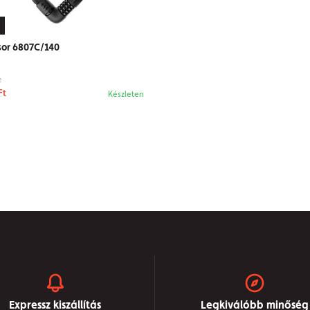
sor 6807C/140
t
Ft
Készleten
Expressz kiszállítás
Legkiválóbb minőség