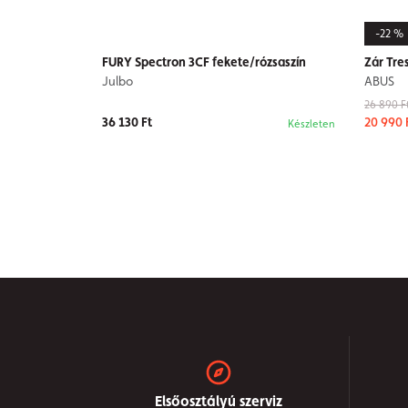
-22 %
FURY Spectron 3CF fekete/rózsaszín
Zár Tre
Julbo
ABUS
26 890 F
36 130 Ft
20 990 
Készleten
Elsőosztályú szerviz