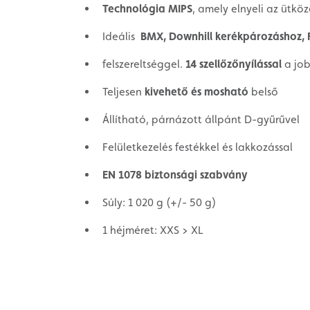
Technológia MIPS
, amely elnyeli az ütkö
Ideális
BMX, Downhill kerékpározáshoz, 
felszereltséggel.
14 szellőzőnyílással
a job
Teljesen
kivehető és mosható
belső
Állítható, párnázott állpánt D-gyűrűvel
Felületkezelés festékkel és lakkozással
EN 1078 biztonsági szabvány
Súly: 1 020 g (+/- 50 g)
1 héjméret: XXS > XL