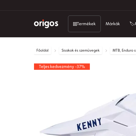
Termékek
Márkák
🏷️
Főoldal
Sisakok és szemüvegek
MTB, Enduro s
Teljes kedvezmény -37%