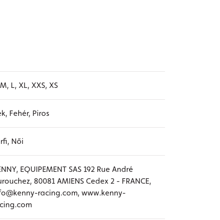
 M, L, XL, XXS, XS
k, Fehér, Piros
rfi, Női
ENNY, EQUIPEMENT SAS 192 Rue André
rouchez, 80081 AMIENS Cedex 2 - FRANCE,
nfo@kenny-racing.com, www.kenny-
acing.com