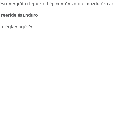
zési energiát a fejnek a héj mentén való elmozdulásával
Freeride és Enduro
b légkeringésért