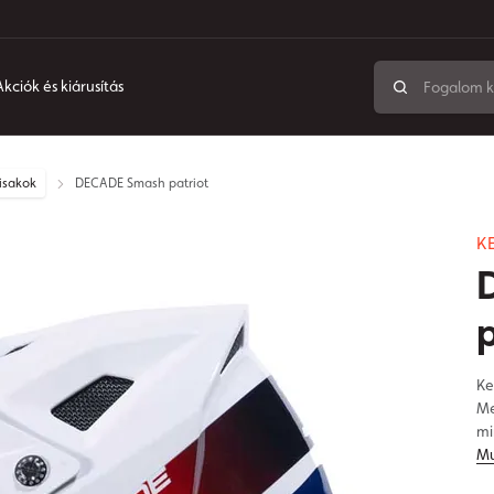
Akciók és kiárusítás
isakok
DECADE Smash patriot
K
Ke
Me
mi
Mu