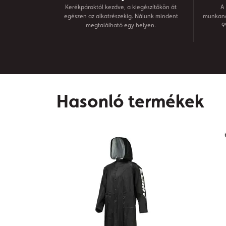
Kerékpároktól kezdve, a kiegészítőkön át
A 
egészen az alkatrészekig. Nálunk mindent
munkanap
megtalálható egy helyen.
9
Hasonló termékek