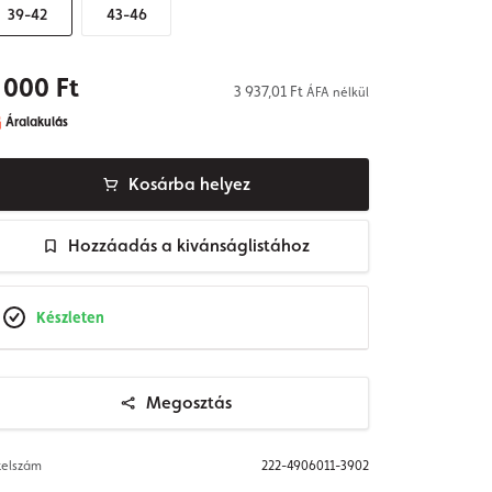
39-42
43-46
 000 Ft
3 937,01 Ft
ÁFA nélkül
Áralakulás
Kosárba helyez
Hozzáadás a kivánságlistához
Készleten
Megosztás
telszám
222-4906011-3902