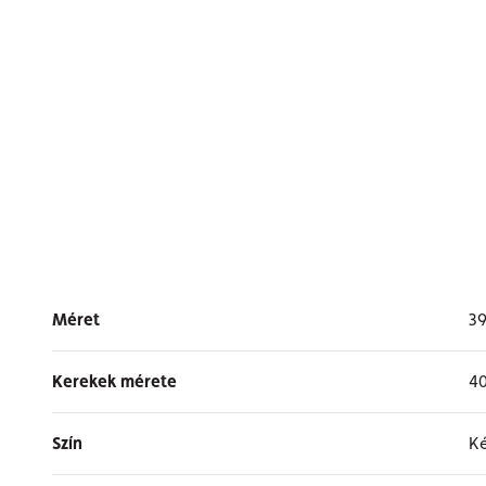
Méret
3
Kerekek mérete
40
Szín
K