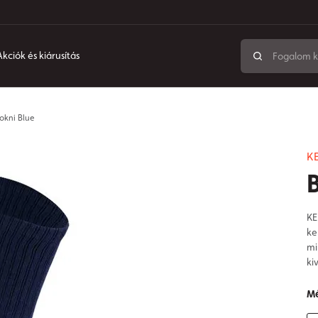
Akciók és kiárusítás
okni Blue
K
KE
ke
mi
ki
Mé