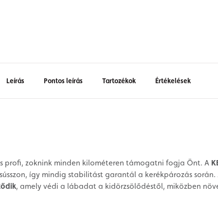
Leírás
Pontos leírás
Tartozékok
Értékelések
 profi, zoknink minden kilométeren támogatni fogja Önt. A
K
sszon, így mindig stabilitást garantál a kerékpározás során. 
ződik
, amely védi a lábadat a kidörzsölődéstől, miközben növe