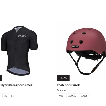
-31 %
Nyári kerékpáros mez
Posh Paris Sisak
Melon
+1
XL
M/L
XL/XXL
XXS/S