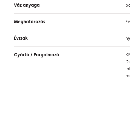
Váz anyaga
po
Meghatározás
Fé
Évszak
ny
Gyártó / Forgalmazó
K
Du
i
r