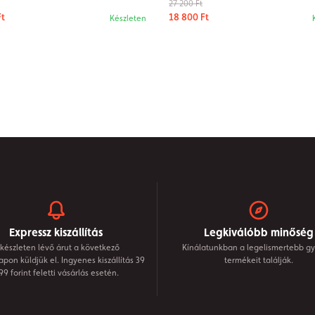
27 200 Ft
Ft
18 800 Ft
Készleten
Expressz kiszállítás
Legkiválóbb minőség
készleten lévő árut a következő
Kínálatunkban a legelismertebb gy
on küldjük el. Ingyenes kiszállítás 39
termékeit találják.
99 forint feletti vásárlás esetén.