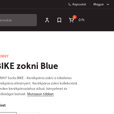
Kapcsolat
Magyar
0
0 Ft
ENNY
BIKE zokni Blue
NNY Socks BIKE - Kerékpáros zokni a tökéletes
rékpáros élményért. Kerékpáros zokni kollekciónk
nden kerékpározáshoz stílust, kényelmet és
válóságot biztosít.
Mutasson többet
ret