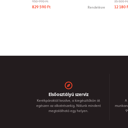
950 990 Ft
35 500 Ft
829 590 Ft
12 180 
Rendelésre
Elsőosztályú szerviz
Kerékpároktól kezdve, a kiegészítőkön át
A 
egészen az alkatrészekig. Nálunk mindent
munkanap
megtalálható egy helyen.
9