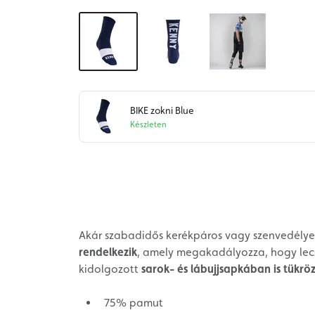
BIKE zokni Blue
Készleten
Akár szabadidős kerékpáros vagy szenvedélyes
rendelkezik
, amely megakadályozza, hogy lecsú
kidolgozott
sarok- és lábujjsapkában is tükrö
75% pamut