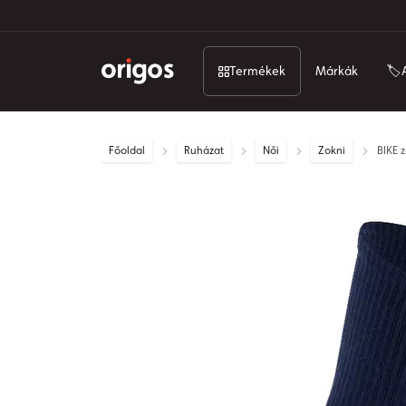
Termékek
Márkák
🏷️
Főoldal
Ruházat
Női
Zokni
BIKE z