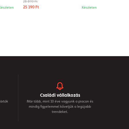
28 890 Ft
25 190 Ft
Készleten
Készleten
Családi vállalkozás
ártók
Már több, mint 10 éve vagyunk a piacon és
mindig figyelemmel követjük a legújabb
trendeket.