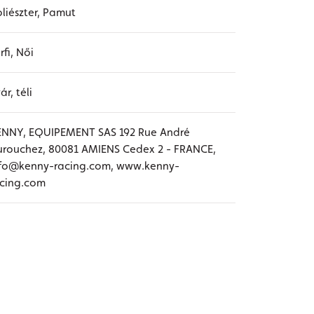
liészter, Pamut
rfi, Női
ár, téli
ENNY, EQUIPEMENT SAS 192 Rue André
rouchez, 80081 AMIENS Cedex 2 - FRANCE,
nfo@kenny-racing.com, www.kenny-
acing.com