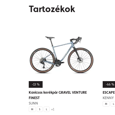
Tartozékok
-13 %
-66 %
Kavicsos kerékpár GRAVEL VENTURE
ESCAPE 
FINEST
KENNY
SUNN
M
L
+1
M
S
L