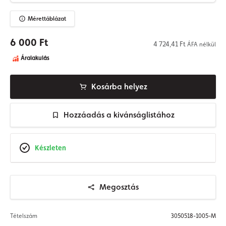
Mérettáblázat
6 000 Ft
4 724,41 Ft
ÁFA nélkül
Áralakulás
Kosárba helyez
Hozzáadás a kivánságlistához
Készleten
Megosztás
Tételszám
3050518-1005-M