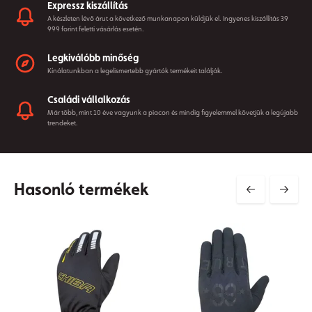
Expressz kiszállítás
A készleten lévő árut a következő munkanapon küldjük el. Ingyenes kiszállítás 39
999 forint feletti vásárlás esetén.
Legkiválóbb minőség
Kínálatunkban a legelismertebb gyártók termékeit találják.
Családi vállalkozás
Már több, mint 10 éve vagyunk a piacon és mindig figyelemmel követjük a legújabb
trendeket.
Hasonló termékek