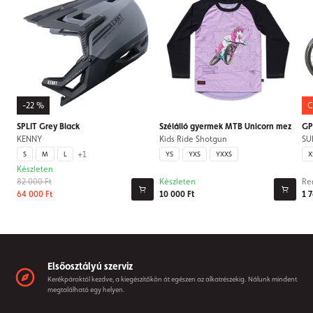
-22 %
C
SPLIT Grey Black
Szélálló gyermek MTB Unicorn mez
GP
KENNY
Kids Ride Shotgun
SU
+1
S
M
L
YS
YXS
YXXS
X
Készleten
82 000 Ft
Készleten
Re
64 000 Ft
10 000 Ft
1 
Elsőosztályú szerviz
Kerékpároktól kezdve, a kiegészítőkön át egészen az alkatrészekig. Nálunk mindent
megtalálható egy helyen.