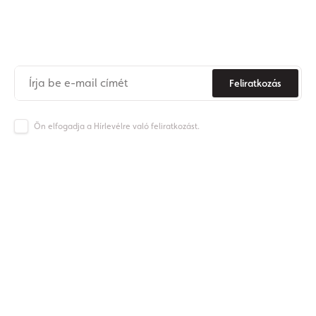
Iratkozzon fel hírlevelünkre
Soha
többé
ne
maradjon
le az Origos világának híreiről.
Feliratkozás
Ön elfogadja a Hírlevélre való feliratkozást.