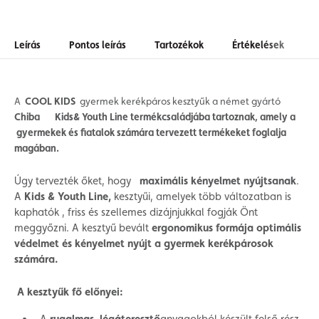
Leírás
Pontos leírás
Tartozékok
Értékelések
A
COOL KIDS
gyermek kerékpáros kesztyűk a német gyártó
Chiba
Kids& Youth Line termékcsaládjába tartoznak, amely a
gyermekek és fiatalok számára tervezett termékeket foglalja
magában
.
Úgy tervezték őket, hogy
maximális kényelmet nyújtsanak
.
A
Kids & Youth Line,
kesztyűi, amelyek több változatban is
kaphatók
, friss és szellemes dizájnjukkal fogják Önt
meggyőzni. A kesztyű bevált
ergonomikus formája
optimális
védelmet
és
kényelmet
nyújt a gyermek kerékpárosok
számára.
A kesztyűk fő előnyei: