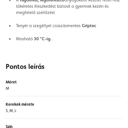
A
rugalmas, légáteresztő
anyagokból készült felső rész
tökéletes illeszkedést biztosít a gyermek kezén és
megfelelő szellőzést
Tenyér a szegéllyel csúszásmentes
Griptec
Mosható
30 °C-ig.
Pontos leírás
Méret
M
Kerekek mérete
S, M, L
Szín