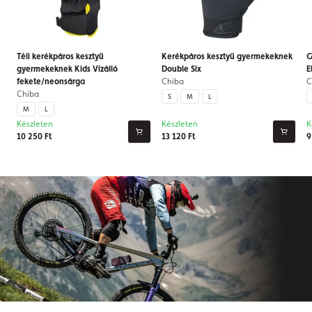
Téli kerékpáros kesztyű
Kerékpáros kesztyű gyermekeknek
G
gyermekeknek Kids Vízálló
Double Six
E
fekete/neonsárga
Chiba
C
Chiba
S
M
L
M
L
Készleten
Készleten
K
10 250 Ft
13 120 Ft
9