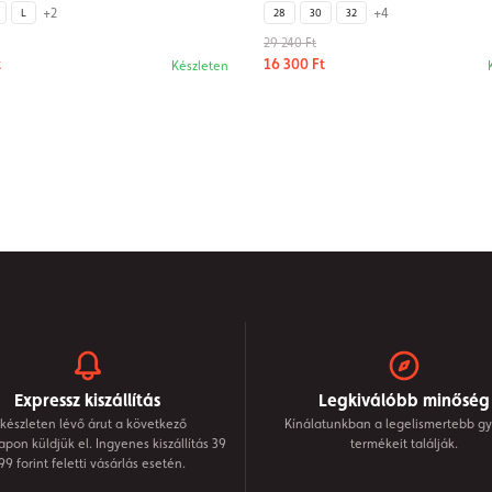
+2
+4
L
28
30
32
29 240 Ft
t
16 300 Ft
Készleten
Expressz kiszállítás
Legkiválóbb minőség
készleten lévő árut a következő
Kínálatunkban a legelismertebb gy
on küldjük el. Ingyenes kiszállítás 39
termékeit találják.
99 forint feletti vásárlás esetén.