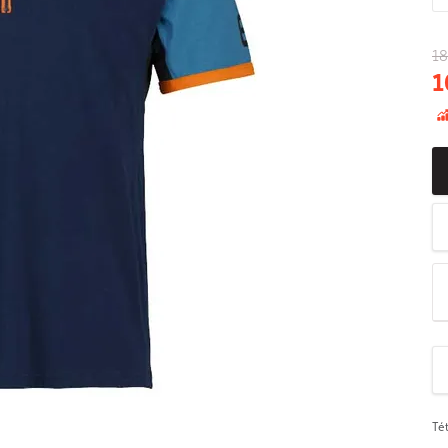
18
1
Té