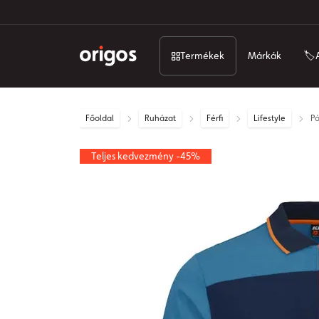
Termékek
Márkák
🏷️
Főoldal
Ruházat
Férfi
Lifestyle
Pó
Teljes kedvezmény -45%