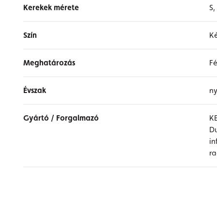
Kerekek mérete
S,
Szín
K
Meghatározás
Fé
Évszak
ny
Gyártó / Forgalmazó
K
Du
i
r