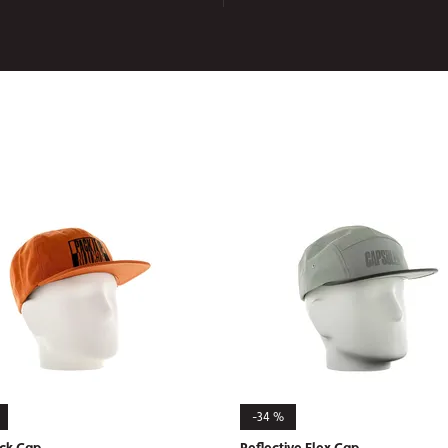
-34 %