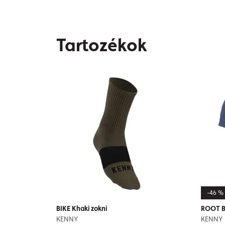
Tartozékok
-46 %
BIKE Khaki zokni
ROOT B
KENNY
KENNY