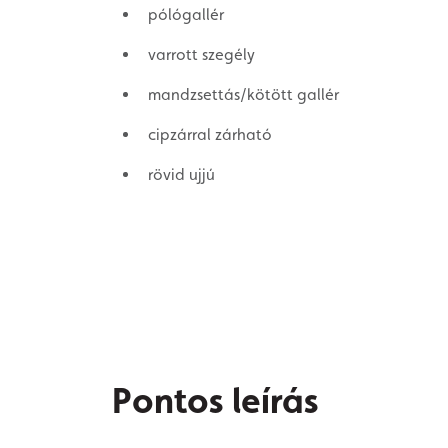
pólógallér
varrott szegély
mandzsettás/kötött gallér
cipzárral zárható
rövid ujjú
Pontos leírás