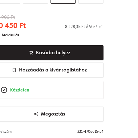
 900 Ft
0 450 Ft
8 228,35 Ft
ÁFA nélkül
Áralakulás
Kosárba helyez
Hozzáadás a kivánságlistához
Készleten
Megosztás
telszám
221-4706015-54