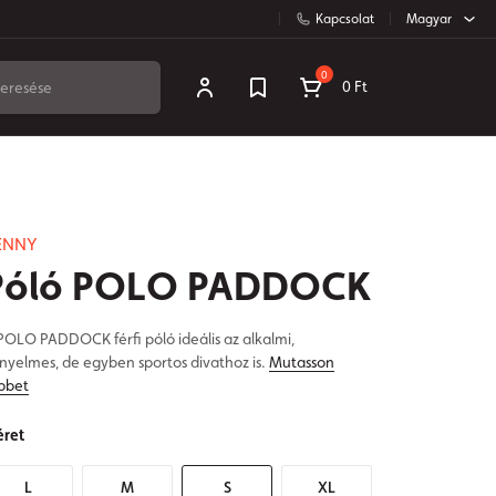
Kapcsolat
Magyar
0
0 Ft
ENNY
Póló POLO PADDOCK
POLO PADDOCK férfi póló ideális az alkalmi,
nyelmes, de egyben sportos divathoz is.
Mutasson
bbet
ret
L
M
S
XL