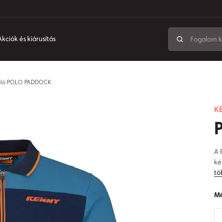
Akciók és kiárusítás
ló POLO PADDOCK
K
A 
ké
tö
Mé