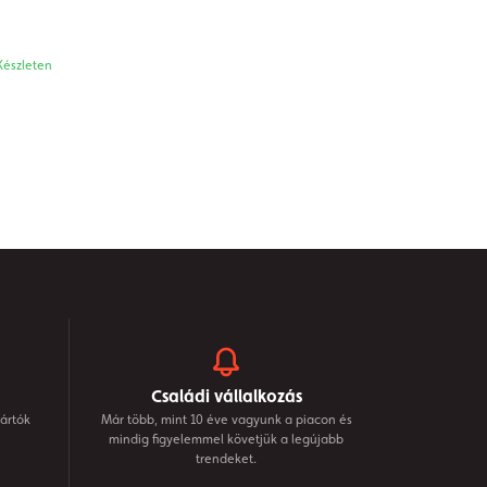
Készleten
Családi vállalkozás
ártók
Már több, mint 10 éve vagyunk a piacon és
mindig figyelemmel követjük a legújabb
trendeket.