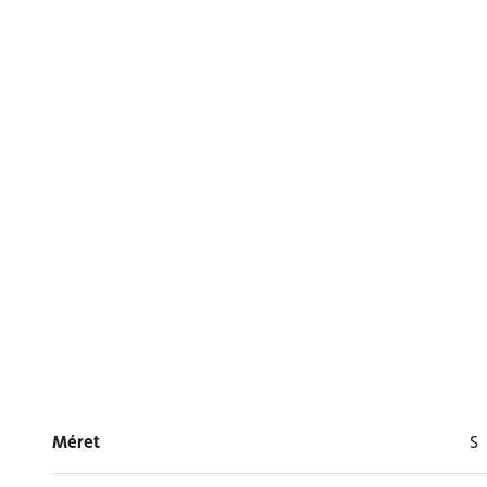
Méret
S