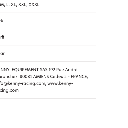
 M, L, XL, XXL, XXXL
ék
rfi
ár
ENNY, EQUIPEMENT SAS 192 Rue André
rouchez, 80081 AMIENS Cedex 2 - FRANCE,
nfo@kenny-racing.com, www.kenny-
acing.com