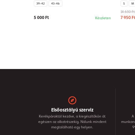
39-42
43-46
S
M
14 630 Ft
5 000 Ft
7 950 F
Készleten
Elsőosztályú szerviz
Kerékpároktól kezdve, a kiegészítőkön át
A 
egészen az alkatrészekig. Nálunk mindent
munkanap
megtalálható egy helyen.
9