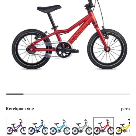
Kerékpár színe
piros