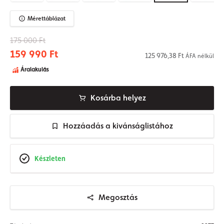
Mérettáblázat
175 000 Ft
159 990 Ft
125 976,38 Ft
ÁFA nélkül
Áralakulás
Kosárba helyez
Hozzáadás a kivánságlistához
Készleten
Megosztás