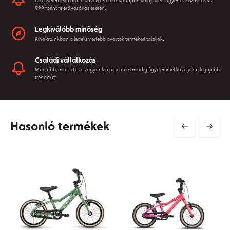
A készleten lévő árut a következő munkanapon küldjük el. Ingyenes kiszállítás 39
999 forint feletti vásárlás esetén.
Legkiválóbb minőség
Kínálatunkban a legelismertebb gyártók termékeit találják.
Családi vállalkozás
Már több, mint 10 éve vagyunk a piacon és mindig figyelemmel követjük a legújabb
trendeket.
Hasonló termékek