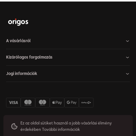
A vásárlásról
Kizárólagos forgalmazás
Jogi információk
Ez az oldal sütiket használ a jobb vásárlási élmény
érdekében
További információk
Cookie beállítások
Elállás a szerződéstől
Adatvédelem