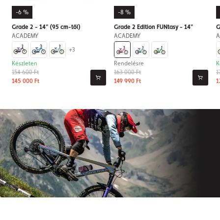
-6 %
-8 %
Grade 2 - 14" (95 cm-től)
Grade 2 Edition FUNtasy - 14"
G
ACADEMY
ACADEMY
A
+3
Készleten
Rendelésre
K
154 600 Ft
163 000 Ft
1
145 000 Ft
149 990 Ft
1
Iratkozzon fel hírlevelünkre