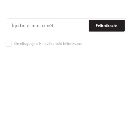
Soha
többé
ne
maradjon
le az Origos világának híreiről.
Feliratkozás
Ön elfogadja a Hírlevélre való feliratkozást.