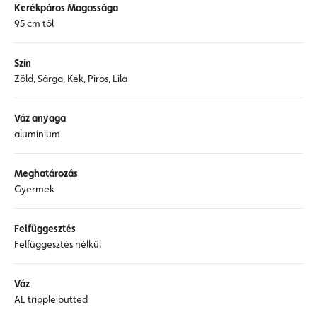
Kerékpáros Magassága
95 cm től
Szín
Zöld, Sárga, Kék, Piros, Lila
Váz anyaga
alumínium
Meghatározás
Gyermek
Felfüggesztés
Felfüggesztés nélkül
Váz
AL tripple butted