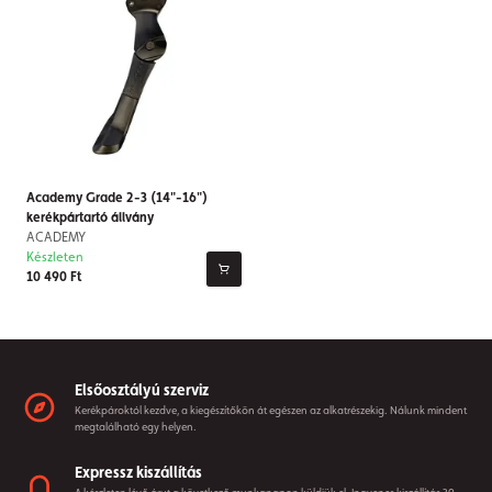
Academy Grade 2-3 (14"-16")
kerékpártartó állvány
ACADEMY
Készleten
10 490 Ft
Elsőosztályú szerviz
Kerékpároktól kezdve, a kiegészítőkön át egészen az alkatrészekig. Nálunk mindent
megtalálható egy helyen.
Expressz kiszállítás