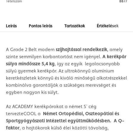
Tételszám
8877
Leírás
Pontos leírás
Tartozékok
Értékelések
A Grade 2 Belt modern
szíjhajtással rendelkezik
, amely
szinte semmilyen karbantartást nem igényel.
A kerékpár
súlya mindössze 5,4 kg
, így az egyik legalacsonyabb
súlyú gyermek kerékpár. Az ultrakönnyű alumínium
keretkészletek könnyű és kiváló minőségű alkatrészekkel
kombinálva garantálják a szükséges merevséget és
egyben nagyon kis súlyt.
Az ACADEMY kerékpárokat a német S´ cég
tervezteCOOL a
Német Ortopédiai, Oszteopátiai és
Sportgyógyászati Intézettel együttműködésben.
A Q-
faktor
, a hajtókarok külső élei közötti távolság,