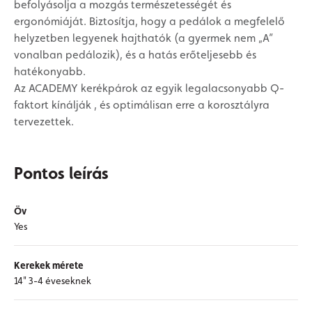
befolyásolja a mozgás természetességét és
ergonómiáját. Biztosítja, hogy a pedálok a megfelelő
helyzetben legyenek hajthatók (a gyermek nem „A”
vonalban pedálozik), és a hatás erőteljesebb és
hatékonyabb.
Az ACADEMY kerékpárok az egyik legalacsonyabb Q-
faktort kínálják , és optimálisan erre a korosztályra
tervezettek.
Pontos leírás
Öv
Yes
Kerekek mérete
14" 3-4 éveseknek