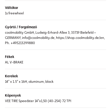
Váltókar
1s freewheel
Gyártó / Forgalmazó
coolmobility GmbH, Ludwig-Erhard-Allee 3, 33719 Bielefeld –
GERMANY, info@coolmobility.de, https://shop.coolmobility.de/en,
Ph. +495213299880
Fékek
AL V-BRAKE
Kerekek
14" x 1.5" x 16H, aluminum, black
Köpenyek
VEE TIRE Speedster 14"x1,50 (40-254) 72 TPI