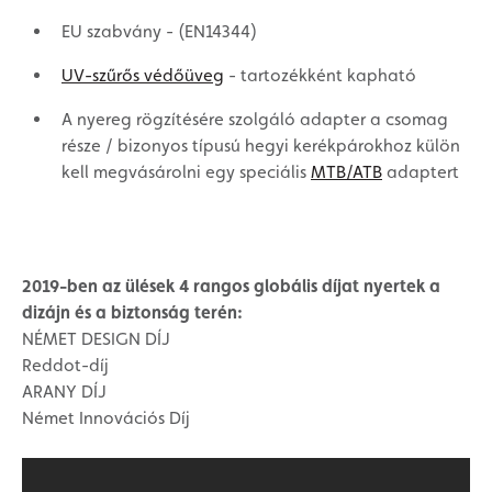
EU szabvány - (EN14344)
UV-szűrős védőüveg
- tartozékként kapható
A nyereg rögzítésére szolgáló adapter a csomag
része / bizonyos típusú hegyi kerékpárokhoz külön
kell megvásárolni egy speciális
MTB/ATB
adaptert
2019-ben az ülések 4 rangos globális díjat nyertek a
dizájn és a biztonság terén:
NÉMET DESIGN DÍJ
Reddot-díj
ARANY DÍJ
Német Innovációs Díj