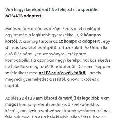
Van hegyi kerékpárod? Ne felejtsd el a speciális
MTB/ATB adaptert
.
Minőség, biztonság és dizájn. Fedezd fel a világot
együtt még a legkisebb gyerekekkel is,
9 hónapos
kortól.
A csomag tartalmaz
1x kompakt adaptert
, egy
stílusos készletet és rögzítő tartozékokat. Az Urban Iki
első ülés bármilyen szabványos kerékpárral
kompatibilis. Ha azonban hegyi kerékpárral közlekedsz,
ne feledkezz meg az MTB adapterről. De semmiképpen
se feledkezz meg
az UV-szűrős szélvédőről
, amely
megvédi gyermekedet a széltől, a rovaroktól és a
naptól.
Az ülés
22 és 28 mm közötti átmérőjű és legalább 4 cm
magas
kormányszárral rendelkező kerékpárokhoz
készült, amelyek a szabványos kormányszárméreteknek
felelnek meg. Ha ez a hely kisebb, ellenőrizze, hogy a