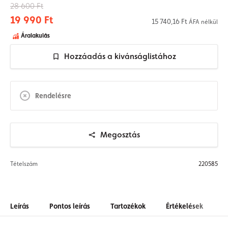
28 600 Ft
19 990 Ft
15 740,16 Ft
ÁFA nélkül
Áralakulás
Hozzáadás a kivánságlistához
Rendelésre
Megosztás
Tételszám
220585
Leírás
Pontos leírás
Tartozékok
Értékelések