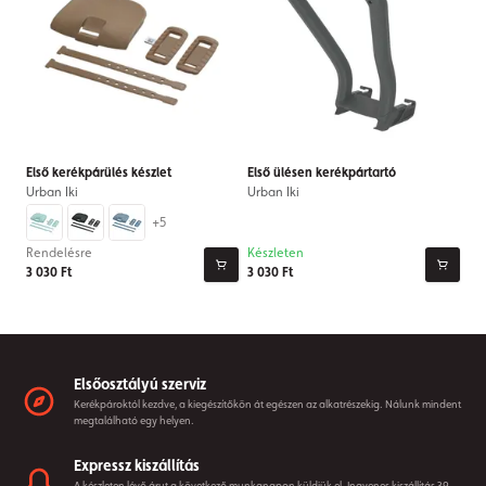
Első kerékpárülés készlet
Első ülésen kerékpártartó
Urban Iki
Urban Iki
+5
Rendelésre
Készleten
3 030 Ft
3 030 Ft
Elsőosztályú szerviz
Kerékpároktól kezdve, a kiegészítőkön át egészen az alkatrészekig. Nálunk mindent
megtalálható egy helyen.
Expressz kiszállítás
A készleten lévő árut a következő munkanapon küldjük el. Ingyenes kiszállítás 39