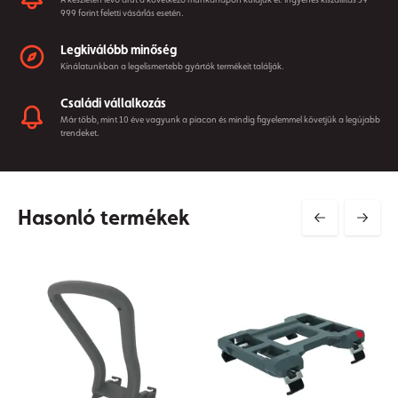
999 forint feletti vásárlás esetén.
Legkiválóbb minőség
Kínálatunkban a legelismertebb gyártók termékeit találják.
Családi vállalkozás
Már több, mint 10 éve vagyunk a piacon és mindig figyelemmel követjük a legújabb
trendeket.
Hasonló termékek