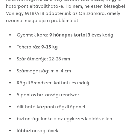
határpont eltávolítható-e. Ha nem, ne essen kétségbe!
Van egy MTB/ATB adapterünk az Ön számára, amely
azonnal megoldja a problémáját.
Gyermek kora:
9 hónapos kortól 3 éves
korig
Teherbírás:
9-15 kg
Szár átmérője: 22-28 mm
Szármagasság: min. 4 cm
Rögzítőrendszer: kattints és indulj
5 pontos biztonsági rendszer
állítható központi rögzítőpanel
biztonsági funkció az egykezes kioldás ellen
lábbiztonsági övek