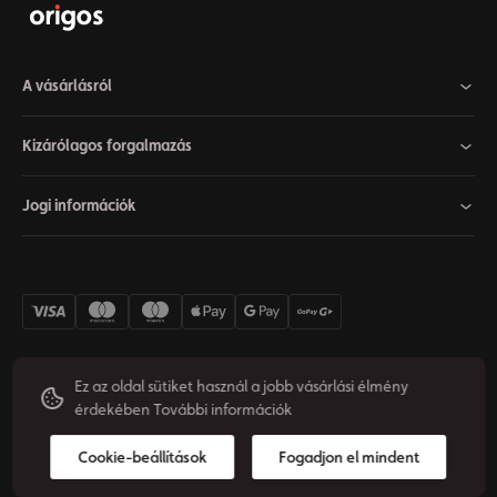
A vásárlásról
Kizárólagos forgalmazás
Jogi információk
Ez az oldal sütiket használ a jobb vásárlási élmény
érdekében
További információk
Cookie beállítások
Elállás a szerződéstől
Adatvédelem
© 2026 Origos Group s.r.o. - HU. Minden jog fenntartva.
Cookie-beállítások
Fogadjon el mindent
Készítette