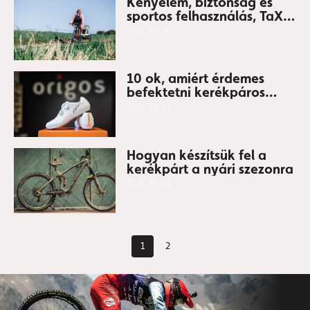
Kényelem, biztonság és
sportos felhasználás, TaXXi
Elite kerékpáros utánfutó
2025. 06. 19.
10 ok, amiért érdemes
befektetni kerékpáros
cipőbe
2025. 06. 04.
Hogyan készítsük fel a
kerékpárt a nyári szezonra
2025. 06. 01.
1
2