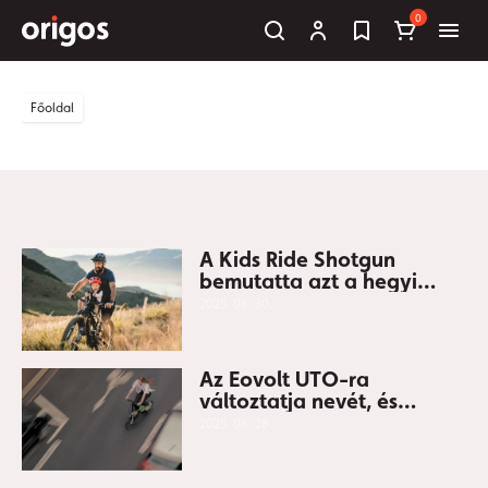
0
Főoldal
A Kids Ride Shotgun
bemutatta azt a hegyi
kerékpáros gyermekülést,
2025. 08. 30.
amellyel már 9 hónapos
kortól szállíthatók
gyerekek
Az Eovolt UTO-ra
változtatja nevét, és
bemutatja első nem
2025. 08. 28.
elektromos kerékpárját