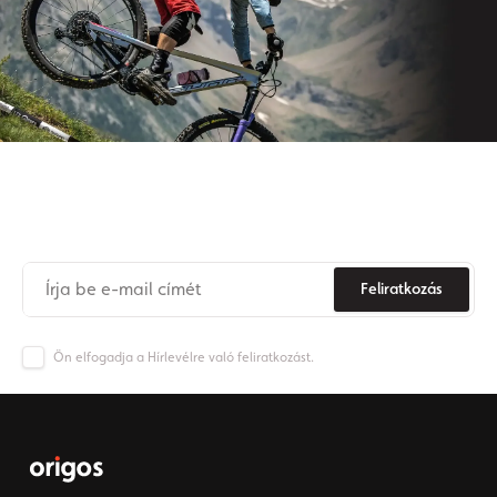
Iratkozzon fel hírlevelünkre
Soha
többé
ne
maradjon
le az Origos világának híreiről.
Feliratkozás
Ön elfogadja a Hírlevélre való feliratkozást.