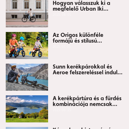
Hogyan válasszuk ki a
megfelelő Urban Iki
gyerekülés-rögzítést?
2025. 08. 01.
Az Origos különféle
formájú és stílusú
futóbicikliket kínál – a
2025. 07. 05.
gyerekek és a szülők is
imádni fogják őket
Sunn kerékpárokkal és
Aeroe felszereléssel indul
kalandra
2025. 07. 02.
A kerékpártúra és a fürdés
kombinációja nemcsak
forró napokon ideális
2025. 06. 25.