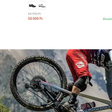
64 900 Ft
50 000 Ft
Készle