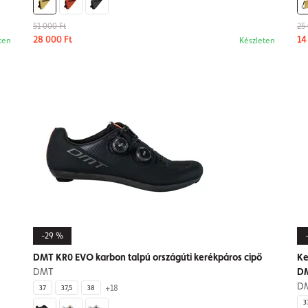
51 000 Ft
25
28 000 Ft
14
ten
Készleten
-29 %
DMT KR0 EVO karbon talpú országúti kerékpáros cipő
Ke
DMT
D
D
+18
37
37,5
38
3