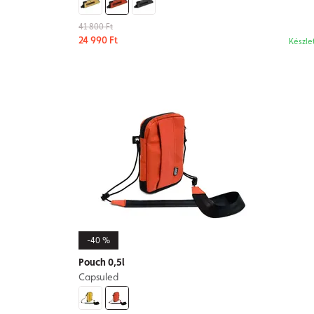
41 800 Ft
24 990 Ft
Készle
-40 %
Pouch 0,5l
Capsuled