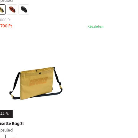
psuled
 000 Ft
 700 Ft
Készleten
-44 %
sette Bag 3l
psuled