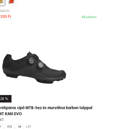
 000 Ft
 100 Ft
Készleten
-28 %
rékpáros cipő MTB-hez és murvához karbon talppal
MT KM0 EVO
MT
+17
7
37,5
38