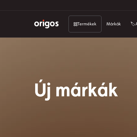
Termékek
Márkák
🏷️
Új márkák