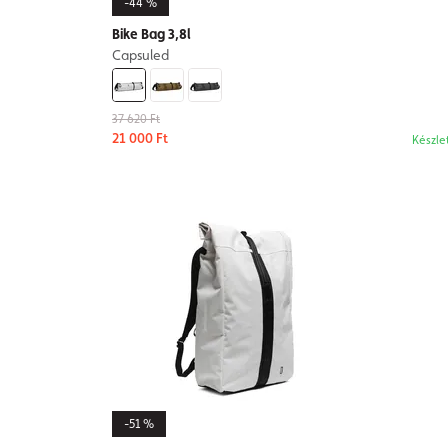
-44 %
Bike Bag 3,8l
Capsuled
37 620 Ft
21 000 Ft
Készle
-51 %