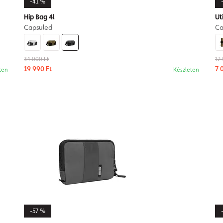
-41 %
Hip Bag 4l
Ut
Capsuled
Ca
34 000 Ft
12 
19 990 Ft
7 
ten
Készleten
-57 %