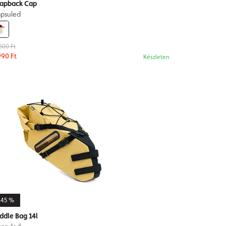
apback Cap
psuled
500 Ft
990 Ft
Készleten
-45 %
ddle Bag 14l