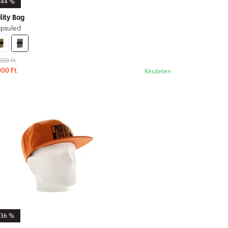
-44 %
ility Bag
psuled
500 Ft
000 Ft
Készleten
-36 %