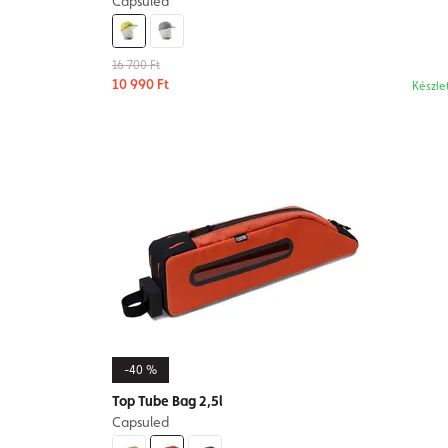
Capsuled
16 700 Ft
10 990 Ft
Készle
-40 %
Top Tube Bag 2,5l
Capsuled