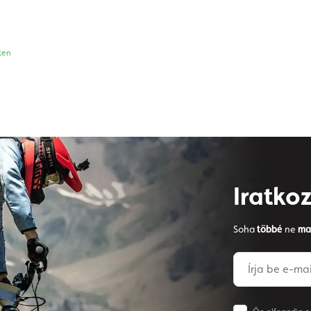
ten
Iratkoz
Soha
többé
ne
ma