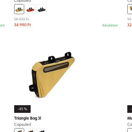
Capsuled
Ca
58 000 Ft
59
34 990 Ft
32
ten
Készleten
-45 %
Triangle Bag 3l
Mu
Capsuled
Ca