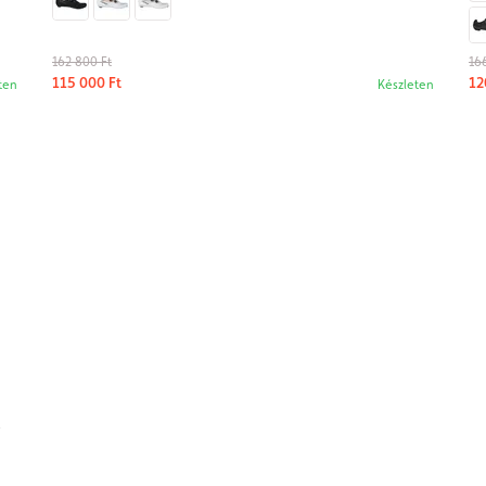
162 800 Ft
16
115 000 Ft
12
ten
Készleten
5