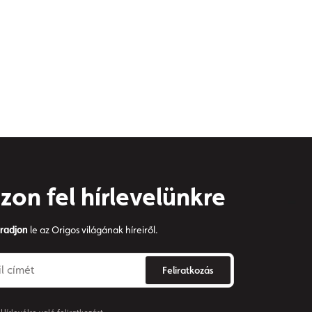
zon fel hírlevelünkre
radjon
le az Origos világának híreiről.
Feliratkozás