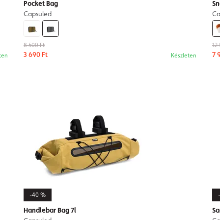
Pocket Bag
Sn
Capsuled
Ca
8 500 Ft
12 
3 690 Ft
7 
ten
Készleten
-40 %
Handlebar Bag 7l
Sa