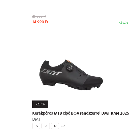
25 000 Ft
14 990 Ft
Készle
-23 %
Kerékpáros MTB cipő BOA rendszerrel DMT KM4 202
DMT
+9
35
36
37