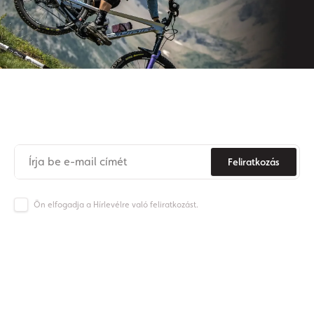
Iratkozzon fel hírlevelünkre
Soha
többé
ne
maradjon
le az Origos világának híreiről.
Feliratkozás
Ön elfogadja a Hírlevélre való feliratkozást.