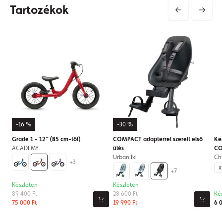
Tartozékok
-16 %
-30 %
Grade 1 - 12" (85 cm-től)
COMPACT adapterrel szerelt első
Ke
ACADEMY
ülés
CO
Urban Iki
Ch
+3
X
+7
Készleten
Készleten
89 400 Ft
28 600 Ft
Ké
75 000 Ft
19 990 Ft
6 