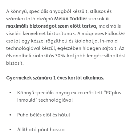
A könnyű, speciális anyagból készült, stílusos és
szórakoztató dizájnú
Melon Toddler
sisakok
a
maximális biztonságot szem előtt tartva,
maximális
viselési kényelmet biztosítanak. A mágneses Fidlock®
csatot egy kézzel rögzítheti és kioldhatja. In-mold
technológiával készül, egészében hidegen sajtolt. Az
élvonalbeli kialakítás 30%-kal jobb lengéscsillapítást
biztosít.
Gyermekek számára 1 éves kortól alkalmas.
Könnyű speciális anyag extra erősített "PCplus
Inmould" technológiával
Puha bélés elöl és hátul
Állítható pánt hossza