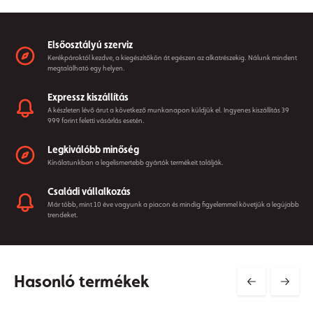
Elsőosztályú szerviz
Kerékpároktól kezdve, a kiegészítőkön át egészen az alkatrészekig. Nálunk mindent
megtalálható egy helyen.
Expressz kiszállítás
A készleten lévő árut a következő munkanapon küldjük el. Ingyenes kiszállítás 39
999 forint feletti vásárlás esetén.
Legkiválóbb minőség
Kínálatunkban a legelismertebb gyártók termékeit találják.
Családi vállalkozás
Már több, mint 10 éve vagyunk a piacon és mindig figyelemmel követjük a legújabb
trendeket.
Hasonló termékek