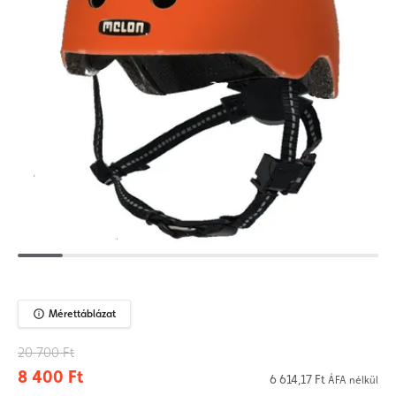
Mérettáblázat
20 700 Ft
8 400 Ft
6 614,17 Ft
ÁFA nélkül