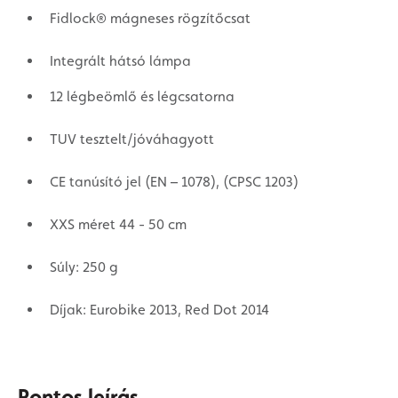
Fidlock® mágneses rögzítőcsat
Integrált hátsó lámpa
12 légbeömlő és légcsatorna
TUV tesztelt/jóváhagyott
CE tanúsító jel (EN – 1078), (CPSC 1203)
XXS méret 44 - 50 cm
Súly: 250 g
Díjak: Eurobike 2013, Red Dot 2014
Pontos leírás