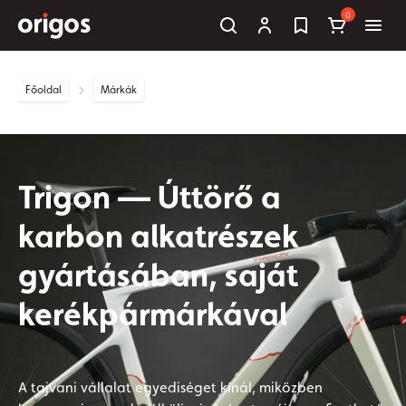
0
Főoldal
Márkák
Trigon — Úttörő a
karbon alkatrészek
gyártásában, saját
kerékpármárkával
A tajvani vállalat egyediséget kínál, miközben