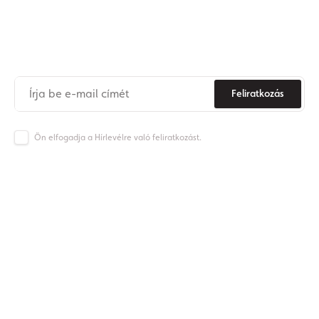
Iratkozzon fel hírlevelünkre
Soha
többé
ne
maradjon
le az Origos világának híreiről.
Feliratkozás
Ön elfogadja a Hírlevélre való feliratkozást.