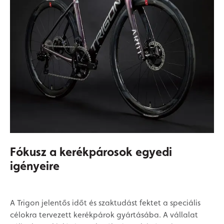
Fókusz a kerékpárosok egyedi
igényeire
A Trigon jelentős időt és szaktudást fektet a speciális
célokra tervezett kerékpárok gyártásába. A vállalat