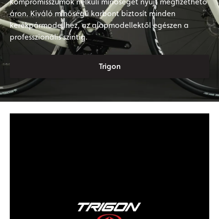
kompromisszumok nélküli minőséget nyújt megfizethető
áron. Kiváló minőségű karbont biztosít minden
kerékpármodellhez, az alapmodellektől egészen a
professzionális szintig.
Trigon