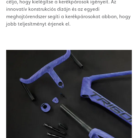
célja, hogy kielégítse a kerékpárosok igényeit. Az
innovatív konstrukciós dizájn és az egyedi
meghajtórendszer segíti a kerékpárosokat abban, hogy
jobb teljesítményt érjenek el.