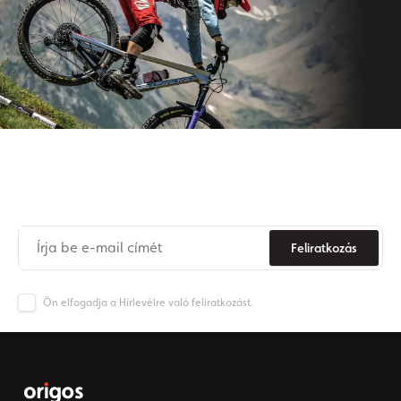
Iratkozzon fel hírlevelünkre
Soha
többé
ne
maradjon
le az Origos világának híreiről.
Feliratkozás
Ön elfogadja a Hírlevélre való feliratkozást.