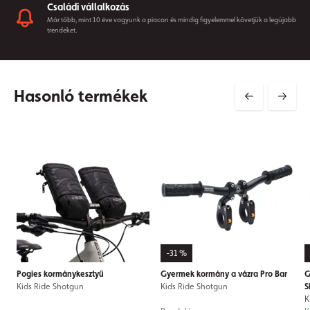
Családi vállalkozás
Már több, mint 10 éve vagyunk a piacon és mindig figyelemmel követjük a legújabb
trendeket.
Hasonló termékek
-31 %
Pogies kormánykesztyű
Gyermek kormány a vázra Pro Bar
G
Kids Ride Shotgun
Kids Ride Shotgun
S
K