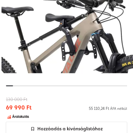
130 000 Ft
69 990 Ft
55 110,24 Ft
ÁFA nélkül
Áralakulás
Hozzáadás a kivánságlistához