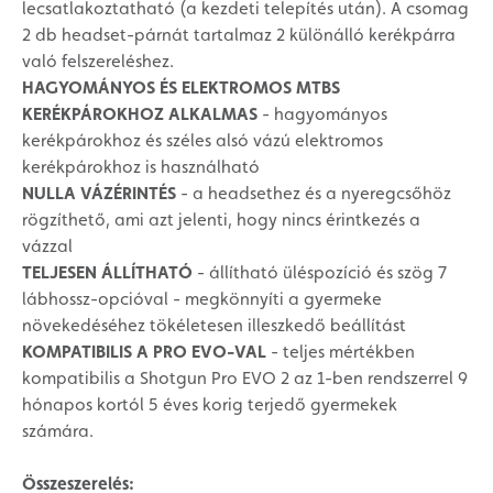
lecsatlakoztatható (a kezdeti telepítés után). A csomag
2 db headset-párnát tartalmaz 2 különálló kerékpárra
való felszereléshez.
HAGYOMÁNYOS ÉS ELEKTROMOS MTBS
KERÉKPÁROKHOZ ALKALMAS
- hagyományos
kerékpárokhoz és széles alsó vázú elektromos
kerékpárokhoz is használható
NULLA VÁZÉRINTÉS
- a headsethez és a nyeregcsőhöz
rögzíthető, ami azt jelenti, hogy nincs érintkezés a
vázzal
TELJESEN ÁLLÍTHATÓ
- állítható üléspozíció és szög 7
lábhossz-opcióval - megkönnyíti a gyermeke
növekedéséhez tökéletesen illeszkedő beállítást
KOMPATIBILIS A PRO EVO-VAL
- teljes mértékben
kompatibilis a Shotgun Pro EVO 2 az 1-ben rendszerrel 9
hónapos kortól 5 éves korig terjedő gyermekek
számára.
Összeszerelés: