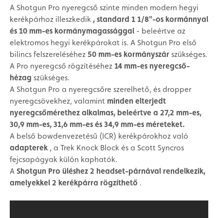
A Shotgun Pro nyeregcső szinte minden modern hegyi
kerékpárhoz illeszkedik
, standard 1 1/8"-os kormánnyal
és 10 mm-es kormánymagassággal
- beleértve az
elektromos hegyi kerékpárokat is. A Shotgun Pro első
bilincs felszereléséhez
50 mm-es kormányszár
szükséges.
A Pro nyeregcső rögzítéséhez
14 mm-es nyeregcső-
hézag
szükséges.
A Shotgun Pro a nyeregcsőre szerelhető, és dropper
nyeregcsövekhez, valamint
minden elterjedt
nyeregcsőmérethez alkalmas, beleértve a 27,2 mm-es,
30,9 mm-es, 31,6 mm-es és 34,9 mm-es méreteket.
A belső bowdenvezetésű (ICR) kerékpárokhoz való
adapterek
, a Trek Knock Block és a Scott Syncros
fejcsapágyak külön kaphatók.
A
Shotgun Pro üléshez 2 headset-párnával rendelkezik,
amelyekkel 2 kerékpárra rögzíthető
.