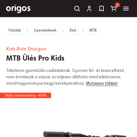
0
Főoldal
Gyerekülések
Első
MTB
Kids Ride Shotgun
MTB Ülés Pro Kids
Tökéletes gyerekülés családoknak. Gyorsan fel- és leszerelhető,
nem érintkezik a vázzal, és teljesen állítható mind elektromos,
mind hagyományos hegyi kerékpárokhoz.
Mutasson többet
Teljes kedvezmény -46%