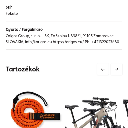
Szín
Fekete
Gyártó / Forgalmazó
Origos Group, s. r. o. – SK, Za školou I. 398/1, 91105 Zamarovce –
SLOVAKIA, info@origos.eu https://origos.eu/ Ph. +421322023680
Tartozékok