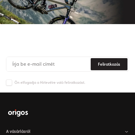
Iratkozzon fel hírlevelünkre
Soha
többé
ne
maradjon
le az Origos világának híreiről.
Feliratkozás
Ön elfogadja a Hírlevélre való feliratkozást.
A vásárlásról